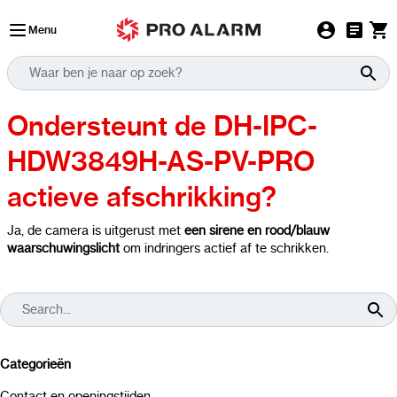
Ga naar de inhoud
Menu
Ondersteunt de DH-IPC-
HDW3849H-AS-PV-PRO
actieve afschrikking?
Ja, de camera is uitgerust met
een sirene en rood/blauw
waarschuwingslicht
om indringers actief af te schrikken.
Categorieën
Contact en openingstijden