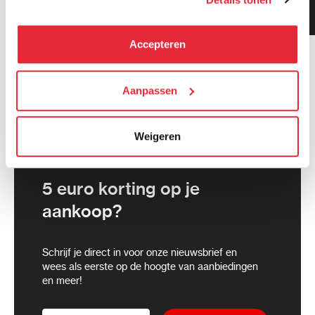
Klanten geven ons 9.3
kunnen deze gegevens combineren met informatie die zij
gemiddeld!
hebben verzameld via het gebruik van hun diensten. Je
kunt alle cookies accepteren, alleen noodzakelijke
Accepteren
cookies toestaan of je voorkeuren aanpassen.
We werken samen met
Aanpassen
21 derden
die uw gegevens
kunnen ontvangen en verwerken.
Weigeren
5 euro korting op je
aankoop?
Schrijf je direct in voor onze nieuwsbrief en
wees als eerste op de hoogte van aanbiedingen
en meer!