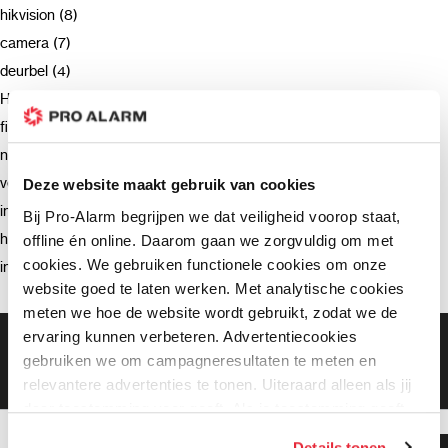
hikvision (8)
camera (7)
deurbel (4)
Hikvision (3)
firmware (3)
netwerkrecorder (2)
verzending (2)
Deze website maakt gebruik van cookies
intercom (2)
Bij Pro-Alarm begrijpen we dat veiligheid voorop staat,
hik-connect (2)
offline én online. Daarom gaan we zorgvuldig om met
cookies. We gebruiken functionele cookies om onze
installatie (2)
website goed te laten werken. Met analytische cookies
meten we hoe de website wordt gebruikt, zodat we de
ervaring kunnen verbeteren. Advertentiecookies
Gratis bezorging vanaf €99,-
gebruiken we om campagneresultaten te meten en
Gratis retourneren binnen 90 dagen*
Klanten geven ons een 9.3 gemiddeld
relevantere advertenties te tonen. Uiteraard alleen als jij
daar toestemming voor geeft. Als je toestemming geeft,
delen wij gegevens met onze advertentiepartners. Zij
Details tonen