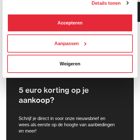
Details tonen
kunnen deze gegevens combineren met informatie die zij
Klanten geven ons 9.3
hebben verzameld via het gebruik van hun diensten. Je
gemiddeld!
kunt alle cookies accepteren, alleen noodzakelijke
Accepteren
cookies toestaan of je voorkeuren aanpassen.
We werken samen met
Aanpassen
21 derden
die uw gegevens
kunnen ontvangen en verwerken.
Weigeren
5 euro korting op je
aankoop?
Schrijf je direct in voor onze nieuwsbrief en
wees als eerste op de hoogte van aanbiedingen
en meer!