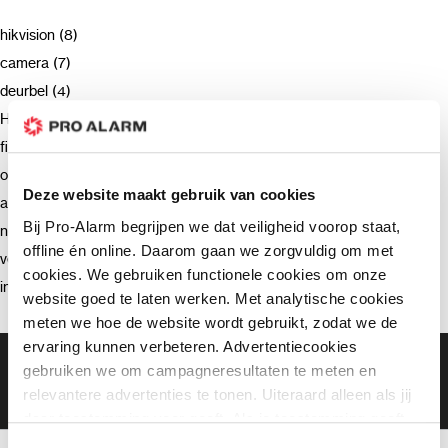
hikvision (8)
camera (7)
deurbel (4)
Hikvision (3)
firmware (3)
opnemen (2)
Deze website maakt gebruik van cookies
advies (2)
Bij Pro-Alarm begrijpen we dat veiligheid voorop staat,
netwerkrecorder (2)
offline én online. Daarom gaan we zorgvuldig om met
verzending (2)
cookies. We gebruiken functionele cookies om onze
intercom (2)
website goed te laten werken. Met analytische cookies
meten we hoe de website wordt gebruikt, zodat we de
ervaring kunnen verbeteren. Advertentiecookies
Gratis bezorging vanaf €99,-
gebruiken we om campagneresultaten te meten en
Gratis retourneren binnen 90 dagen*
relevantere advertenties te tonen. Uiteraard alleen als jij
Klanten geven ons een 9.3 gemiddeld
daar toestemming voor geeft. Als je toestemming geeft,
delen wij gegevens met onze advertentiepartners. Zij