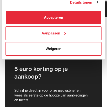
Details tonen
kunnen deze gegevens combineren met informatie die zij
Klanten geven ons 9.3
hebben verzameld via het gebruik van hun diensten. Je
gemiddeld!
kunt alle cookies accepteren, alleen noodzakelijke
Accepteren
cookies toestaan of je voorkeuren aanpassen.
We werken samen met
Aanpassen
21 derden
die uw gegevens
kunnen ontvangen en verwerken.
Weigeren
5 euro korting op je
aankoop?
Schrijf je direct in voor onze nieuwsbrief en
wees als eerste op de hoogte van aanbiedingen
en meer!