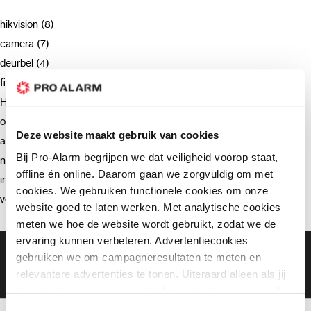
hikvision (8)
camera (7)
deurbel (4)
firmware (3)
Hikvision (3)
opnemen (2)
Deze website maakt gebruik van cookies
advies (2)
Bij Pro-Alarm begrijpen we dat veiligheid voorop staat,
netwerkrecorder (2)
offline én online. Daarom gaan we zorgvuldig om met
intercom (2)
cookies. We gebruiken functionele cookies om onze
verzending (2)
website goed te laten werken. Met analytische cookies
meten we hoe de website wordt gebruikt, zodat we de
ervaring kunnen verbeteren. Advertentiecookies
Gratis bezorging vanaf €99,-
gebruiken we om campagneresultaten te meten en
Gratis retourneren binnen 90 dagen*
relevantere advertenties te tonen. Uiteraard alleen als jij
Klanten geven ons een 9.3 gemiddeld
daar toestemming voor geeft. Als je toestemming geeft,
delen wij gegevens met onze advertentiepartners. Zij