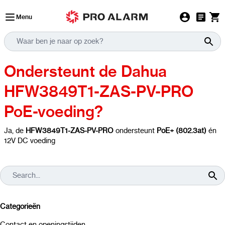
Ga naar de inhoud
Menu
Ondersteunt de Dahua
HFW3849T1-ZAS-PV-PRO
PoE-voeding?
Ja, de
HFW3849T1-ZAS-PV-PRO
ondersteunt
PoE+ (802.3at)
én
12V DC voeding
Categorieën
Contact en openingstijden