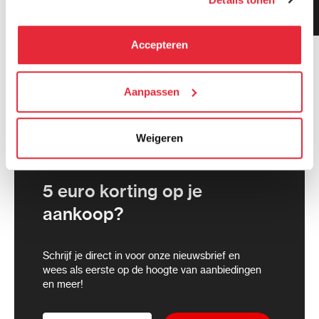
Klanten geven ons 9.3
kunnen deze gegevens combineren met informatie die zij
gemiddeld!
hebben verzameld via het gebruik van hun diensten. Je
kunt alle cookies accepteren, alleen noodzakelijke
Accepteren
cookies toestaan of je voorkeuren aanpassen.
We werken samen met
Aanpassen
21 derden
die uw gegevens
kunnen ontvangen en verwerken.
Weigeren
5 euro korting op je
aankoop?
Schrijf je direct in voor onze nieuwsbrief en
wees als eerste op de hoogte van aanbiedingen
en meer!