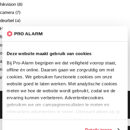
hikvision (8)
camera (7)
deurbel (4)
Hikvision (3)
firmware (3)
ondersteuning (2)
opnemen (2)
Deze website maakt gebruik van cookies
advies (2)
Bij Pro-Alarm begrijpen we dat veiligheid voorop staat,
netwerkrecorder (2)
offline én online. Daarom gaan we zorgvuldig om met
cookies. We gebruiken functionele cookies om onze
intercom (2)
website goed te laten werken. Met analytische cookies
meten we hoe de website wordt gebruikt, zodat we de
ervaring kunnen verbeteren. Advertentiecookies
Gratis bezorging vanaf €99,-
gebruiken we om campagneresultaten te meten en
Gratis retourneren binnen 90 dagen*
Klanten geven ons een 9.3 gemiddeld
relevantere advertenties te tonen. Uiteraard alleen als jij
daar toestemming voor geeft. Als je toestemming geeft,
delen wij gegevens met onze advertentiepartners. Zij
Details tonen