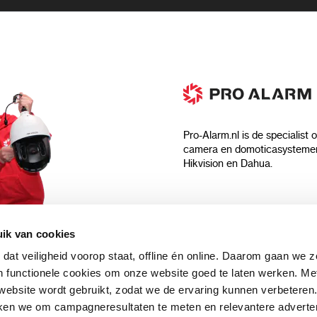
Pro-Alarm.nl is de specialist 
camera en domoticasystemen
Hikvision en Dahua.
Algemeen
ik van cookies
Over ons
 dat veiligheid voorop staat, offline én online. Daarom gaan we 
 aankoop?
Algemene voorwaarden
 functionele cookies om onze website goed te laten werken. Me
Privacyverklaring
ebsite wordt gebruikt, zodat we de ervaring kunnen verbeteren
uwsbrief en
Blog
ken we om campagneresultaten te meten en relevantere adverten
n