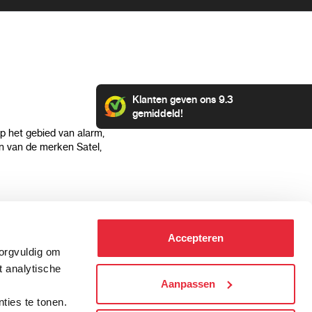
Klanten geven ons 9.3
gemiddeld!
op het gebied van alarm,
 van de merken Satel,
Klantenservice
Categorieën
Accepteren
Hoe kan ik betalen?
Alarmsystemen
zorgvuldig om
Verzending & bezorging
Beveiligingscamera's
t analytische
Retourneren & service
IP camera's
Aanpassen
.
Aansluit instructies
Hikvision camera's
ties te tonen.