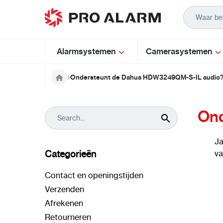
Ga naar de inhoud
Alarmsystemen
Camerasystemen
Ondersteunt de Dahua HDW3249QM-S-IL audio
Ond
Ja
Categorieën
va
Contact en openingstijden
Verzenden
Afrekenen
Retourneren