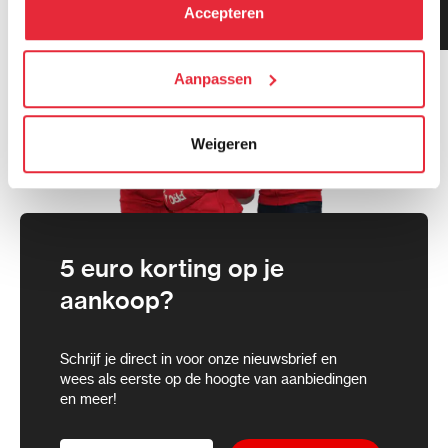
kunt alle cookies accepteren, alleen noodzakelijke
Klanten geven ons 9.3
Accepteren
gemiddeld!
cookies toestaan of je voorkeuren aanpassen.
We werken samen met
Aanpassen
21 derden
die uw gegevens
kunnen ontvangen en verwerken.
Weigeren
5 euro korting op je
aankoop?
Schrijf je direct in voor onze nieuwsbrief en
wees als eerste op de hoogte van aanbiedingen
en meer!