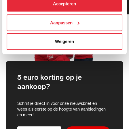
kunt alle cookies accepteren, alleen noodzakelijke
Klanten geven ons 9.3
Accepteren
gemiddeld!
cookies toestaan of je voorkeuren aanpassen.
We werken samen met
Aanpassen
21 derden
die uw gegevens
kunnen ontvangen en verwerken.
Weigeren
5 euro korting op je
aankoop?
Schrijf je direct in voor onze nieuwsbrief en
wees als eerste op de hoogte van aanbiedingen
en meer!