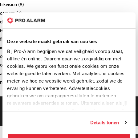
hikvision (8)
camera (7)
deurbel (4)
Hikvision (3)
firmware (3)
Deze website maakt gebruik van cookies
installatie (2)
Bij Pro-Alarm begrijpen we dat veiligheid voorop staat,
ondersteuning (2)
offline én online. Daarom gaan we zorgvuldig om met
opnemen (2)
cookies. We gebruiken functionele cookies om onze
website goed te laten werken. Met analytische cookies
advies (2)
meten we hoe de website wordt gebruikt, zodat we de
netwerkrecorder (2)
ervaring kunnen verbeteren. Advertentiecookies
gebruiken we om campagneresultaten te meten en
relevantere advertenties te tonen. Uiteraard alleen als jij
Gratis bezorging vanaf €99,-
daar toestemming voor geeft. Als je toestemming geeft,
Gratis retourneren binnen 90 dagen*
Klanten geven ons een 9.3 gemiddeld
delen wij gegevens met onze advertentiepartners. Zij
Details tonen
kunnen deze gegevens combineren met informatie die zij
hebben verzameld via het gebruik van hun diensten. Je