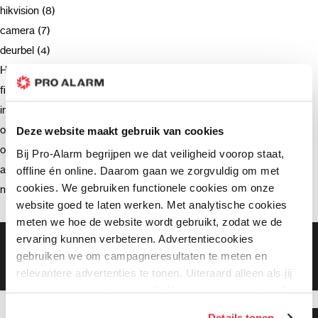
hikvision (8)
camera (7)
deurbel (4)
Hikvision (3)
firmware (3)
installatie (2)
ondersteuning (2)
Deze website maakt gebruik van cookies
opnemen (2)
Bij Pro-Alarm begrijpen we dat veiligheid voorop staat,
advies (2)
offline én online. Daarom gaan we zorgvuldig om met
cookies. We gebruiken functionele cookies om onze
netwerkrecorder (2)
website goed te laten werken. Met analytische cookies
meten we hoe de website wordt gebruikt, zodat we de
ervaring kunnen verbeteren. Advertentiecookies
Gratis bezorging vanaf €99,-
gebruiken we om campagneresultaten te meten en
Gratis retourneren binnen 90 dagen*
Klanten geven ons een 9.3 gemiddeld
relevantere advertenties te tonen. Uiteraard alleen als jij
daar toestemming voor geeft. Als je toestemming geeft,
delen wij gegevens met onze advertentiepartners. Zij
Details tonen