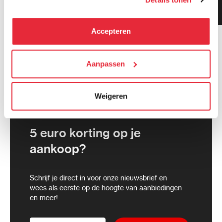
Klanten geven ons 9.3
kunnen deze gegevens combineren met informatie die zij
gemiddeld!
hebben verzameld via het gebruik van hun diensten. Je
kunt alle cookies accepteren, alleen noodzakelijke
Accepteren
cookies toestaan of je voorkeuren aanpassen.
We werken samen met
Aanpassen
21 derden
die uw gegevens
kunnen ontvangen en verwerken.
Weigeren
5 euro korting op je
aankoop?
Schrijf je direct in voor onze nieuwsbrief en
wees als eerste op de hoogte van aanbiedingen
en meer!