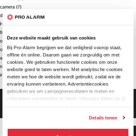
camera (7)
deurbel (4)
Hikvision (3)
firmware (3)
Deze website maakt gebruik van cookies
ondersteuning (2)
Bij Pro-Alarm begrijpen we dat veiligheid voorop staat,
opnemen (2)
offline én online. Daarom gaan we zorgvuldig om met
advies (2)
cookies. We gebruiken functionele cookies om onze
netwerkrecorder (2)
website goed te laten werken. Met analytische cookies
intercom (2)
meten we hoe de website wordt gebruikt, zodat we de
ervaring kunnen verbeteren. Advertentiecookies
gebruiken we om campagneresultaten te meten en
Gratis bezorging vanaf €99,-
relevantere advertenties te tonen. Uiteraard alleen als jij
Gratis retourneren binnen 90 dagen*
daar toestemming voor geeft. Als je toestemming geeft,
Klanten geven ons een 9.3 gemiddeld
delen wij gegevens met onze advertentiepartners. Zij
Details tonen
kunnen deze gegevens combineren met informatie die zij
hebben verzameld via het gebruik van hun diensten. Je
Klanten geven ons 9.3
kunt alle cookies accepteren, alleen noodzakelijke