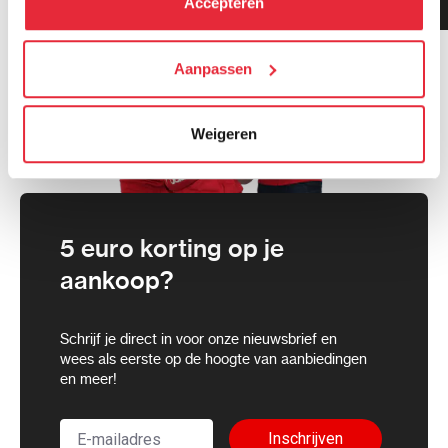
Accepteren
gemiddeld!
cookies toestaan of je voorkeuren aanpassen.
We werken samen met
Aanpassen
21 derden
die uw gegevens
kunnen ontvangen en verwerken.
Weigeren
5 euro korting op je
aankoop?
Schrijf je direct in voor onze nieuwsbrief en
wees als eerste op de hoogte van aanbiedingen
en meer!
Inschrijven