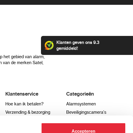
Klanten geven ons 9.3
gemiddeld!
op het gebied van alarm,
 van de merken Satel,
Klantenservice
Categorieën
Hoe kan ik betalen?
Alarmsystemen
Verzending & bezorging
Beveiligingscamera's
Retourneren & service
IP camera's
Aansluit instructies
Hikvision camera's
Accepteren