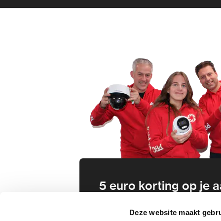
5 euro korting op je
Schrijf je direct in voor onze nie
Deze website maakt gebru
wees als eerste op de hoogte va