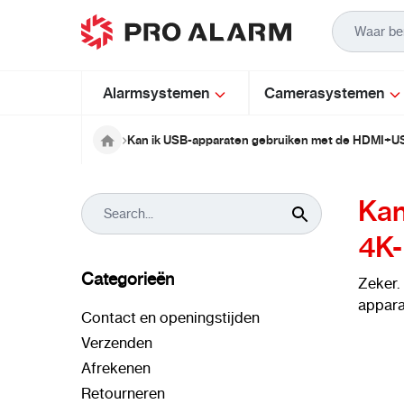
Ga naar de inhoud
Alarmsystemen
Camerasystemen
Kan ik USB-apparaten gebruiken met de HDMI+
Kan
4K
Categorieën
Zeker.
appara
Contact en openingstijden
Verzenden
Afrekenen
Retourneren