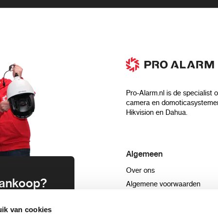
Pro-Alarm.nl is de specialist 
camera en domoticasystemen
Hikvision en Dahua.
Algemeen
Over ons
 aankoop?
Algemene voorwaarden
Privacyverklaring
uwsbrief en
ik van cookies
Blog
n