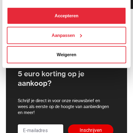
gemiddeld!
hebben verzameld via het gebruik van hun diensten. Je
kunt alle cookies accepteren, alleen noodzakelijke
Accepteren
cookies toestaan of je voorkeuren aanpassen.
We werken samen met
Aanpassen
21 derden
die uw gegevens
kunnen ontvangen en verwerken.
Weigeren
5 euro korting op je
aankoop?
Schrijf je direct in voor onze nieuwsbrief en
wees als eerste op de hoogte van aanbiedingen
en meer!
Inschrijven