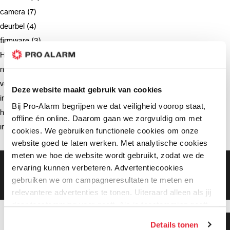
camera (7)
deurbel (4)
firmware (3)
Hikvision (3)
netwerkrecorder (2)
verzending (2)
Deze website maakt gebruik van cookies
intercom (2)
Bij Pro-Alarm begrijpen we dat veiligheid voorop staat,
hik-connect (2)
offline én online. Daarom gaan we zorgvuldig om met
installatie (2)
cookies. We gebruiken functionele cookies om onze
website goed te laten werken. Met analytische cookies
meten we hoe de website wordt gebruikt, zodat we de
Gratis bezorging vanaf €99,-
ervaring kunnen verbeteren. Advertentiecookies
Gratis retourneren binnen 90 dagen*
gebruiken we om campagneresultaten te meten en
Klanten geven ons een 9.3 gemiddeld
relevantere advertenties te tonen. Uiteraard alleen als jij
daar toestemming voor geeft. Als je toestemming geeft,
delen wij gegevens met onze advertentiepartners. Zij
Klanten geven ons 9.3
Details tonen
kunnen deze gegevens combineren met informatie die zij