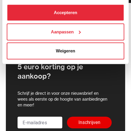
hebben verzameld via het gebruik van hun diensten. Je
kunt alle cookies accepteren, alleen noodzakelijke
Accepteren
cookies toestaan of je voorkeuren aanpassen.
We werken samen met
Aanpassen
21 derden
die uw gegevens
kunnen ontvangen en verwerken.
Weigeren
5 euro korting op je
aankoop?
Schrijf je direct in voor onze nieuwsbrief en
wees als eerste op de hoogte van aanbiedingen
en meer!
Inschrijven