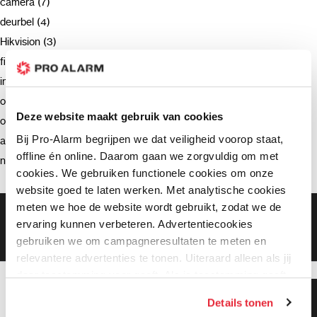
camera (7)
deurbel (4)
Hikvision (3)
firmware (3)
installatie (2)
ondersteuning (2)
Deze website maakt gebruik van cookies
opnemen (2)
Bij Pro-Alarm begrijpen we dat veiligheid voorop staat,
advies (2)
offline én online. Daarom gaan we zorgvuldig om met
netwerkrecorder (2)
cookies. We gebruiken functionele cookies om onze
website goed te laten werken. Met analytische cookies
meten we hoe de website wordt gebruikt, zodat we de
Gratis bezorging vanaf €99,-
ervaring kunnen verbeteren. Advertentiecookies
Gratis retourneren binnen 90 dagen*
gebruiken we om campagneresultaten te meten en
Klanten geven ons een 9.3 gemiddeld
relevantere advertenties te tonen. Uiteraard alleen als jij
daar toestemming voor geeft. Als je toestemming geeft,
delen wij gegevens met onze advertentiepartners. Zij
Klanten geven ons 9.3
Details tonen
gemiddeld!
kunnen deze gegevens combineren met informatie die zij