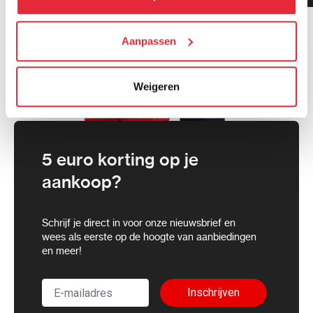
cookies toestaan of je voorkeuren aanpassen.
We werken samen met
Aanpassen
21 derden
die uw gegevens
kunnen ontvangen en verwerken.
Weigeren
5 euro korting op je
aankoop?
Schrijf je direct in voor onze nieuwsbrief en
wees als eerste op de hoogte van aanbiedingen
en meer!
Inschrijven