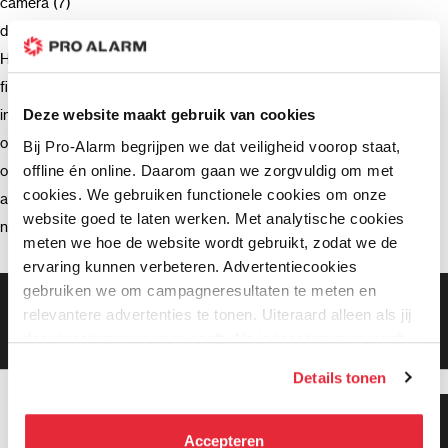
camera (7)
deurbel (4)
Hikvision (3)
firmware (3)
installatie (2)
Deze website maakt gebruik van cookies
ondersteuning (2)
Bij Pro-Alarm begrijpen we dat veiligheid voorop staat,
offline én online. Daarom gaan we zorgvuldig om met
opnemen (2)
cookies. We gebruiken functionele cookies om onze
advies (2)
website goed te laten werken. Met analytische cookies
netwerkrecorder (2)
meten we hoe de website wordt gebruikt, zodat we de
ervaring kunnen verbeteren. Advertentiecookies
gebruiken we om campagneresultaten te meten en
Gratis bezorging vanaf €99,-
relevantere advertenties te tonen. Uiteraard alleen als jij
Gratis retourneren binnen 90 dagen*
daar toestemming voor geeft. Als je toestemming geeft,
Klanten geven ons een 9.3 gemiddeld
delen wij gegevens met onze advertentiepartners. Zij
Details tonen
kunnen deze gegevens combineren met informatie die zij
hebben verzameld via het gebruik van hun diensten. Je
Klanten geven ons 9.3
kunt alle cookies accepteren, alleen noodzakelijke
gemiddeld!
Accepteren