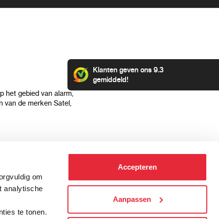
Klanten geven ons 9.3
gemiddeld!
op het gebied van alarm,
 van de merken Satel,
Klantenservice
Categorieën
Accepteren
Hoe kan ik betalen?
Alarmsystemen
zorgvuldig om
Verzending & bezorging
Beveiligingscamera's
t analytische
Retourneren & service
IP camera's
Aanpassen
.
Aansluit instructies
Hikvision camera's
ties te tonen.