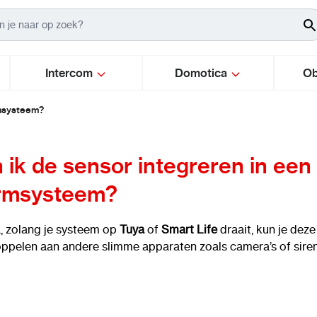
Intercom
Domotica
Ob
rmsysteem?
 ik de sensor integreren in ee
rmsysteem?
, zolang je systeem op
Tuya
of
Smart Life
draait, kun je dez
ppelen aan andere slimme apparaten zoals camera’s of siren