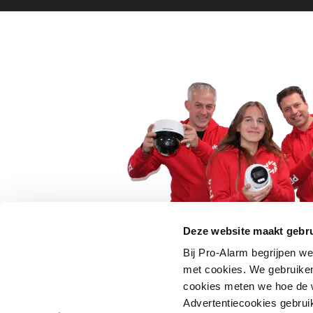
Deze website maakt gebru
Bij Pro-Alarm begrijpen we
5 euro korting op je
met cookies. We gebruiken
cookies meten we hoe de w
Schrijf je direct in voor onze nie
Advertentiecookies gebrui
wees als eerste op de hoogte va