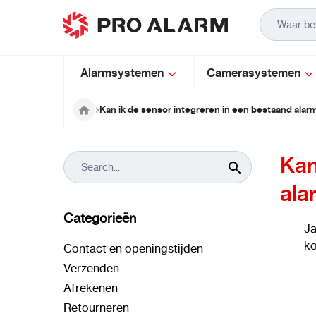
Ga naar de inhoud
Alarmsystemen
Camerasystemen
Kan ik de sensor integreren in een bestaand ala
Kan
ala
Categorieën
Ja
ko
Contact en openingstijden
Verzenden
Afrekenen
Retourneren