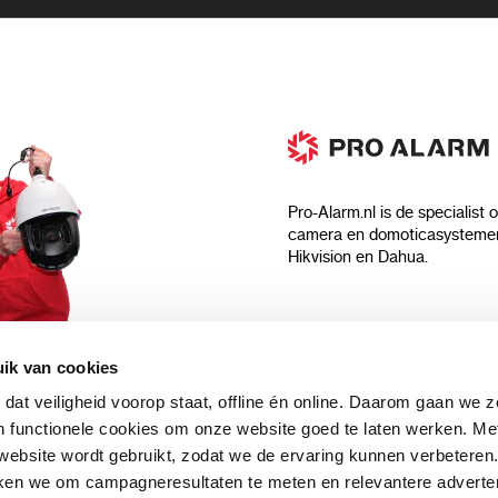
Pro-Alarm.nl is de specialist 
camera en domoticasystemen
Hikvision en Dahua.
Algemeen
ik van cookies
Over ons
 dat veiligheid voorop staat, offline én online. Daarom gaan we 
 aankoop?
Algemene voorwaarden
 functionele cookies om onze website goed te laten werken. Me
Privacyverklaring
ebsite wordt gebruikt, zodat we de ervaring kunnen verbeteren
uwsbrief en
Blog
ken we om campagneresultaten te meten en relevantere adverten
n