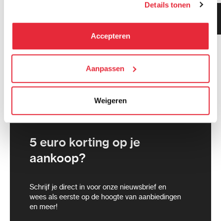
Details tonen
kunnen deze gegevens combineren met informatie die zij
Klanten geven ons 9.3
hebben verzameld via het gebruik van hun diensten. Je
gemiddeld!
kunt alle cookies accepteren, alleen noodzakelijke
Accepteren
cookies toestaan of je voorkeuren aanpassen.
We werken samen met
Aanpassen
21 derden
die uw gegevens
kunnen ontvangen en verwerken.
Weigeren
5 euro korting op je
aankoop?
Schrijf je direct in voor onze nieuwsbrief en
wees als eerste op de hoogte van aanbiedingen
en meer!