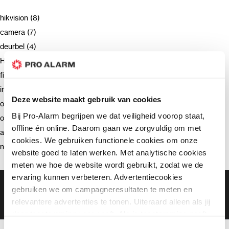
hikvision (8)
camera (7)
deurbel (4)
Hikvision (3)
firmware (3)
installatie (2)
Deze website maakt gebruik van cookies
ondersteuning (2)
Bij Pro-Alarm begrijpen we dat veiligheid voorop staat,
opnemen (2)
offline én online. Daarom gaan we zorgvuldig om met
advies (2)
cookies. We gebruiken functionele cookies om onze
netwerkrecorder (2)
website goed te laten werken. Met analytische cookies
meten we hoe de website wordt gebruikt, zodat we de
ervaring kunnen verbeteren. Advertentiecookies
Gratis bezorging vanaf €99,-
gebruiken we om campagneresultaten te meten en
Gratis retourneren binnen 90 dagen*
relevantere advertenties te tonen. Uiteraard alleen als jij
Klanten geven ons een 9.3 gemiddeld
daar toestemming voor geeft. Als je toestemming geeft,
delen wij gegevens met onze advertentiepartners. Zij