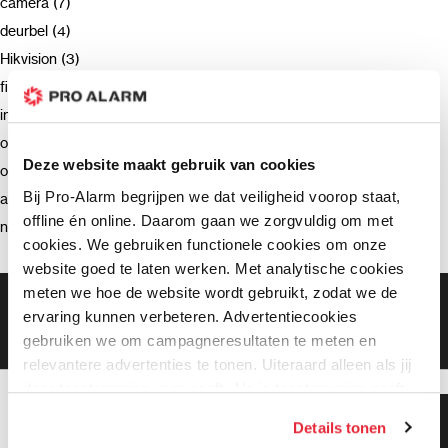
camera (7)
deurbel (4)
Hikvision (3)
firmware (3)
installatie (2)
ondersteuning (2)
Deze website maakt gebruik van cookies
opnemen (2)
Bij Pro-Alarm begrijpen we dat veiligheid voorop staat,
advies (2)
offline én online. Daarom gaan we zorgvuldig om met
netwerkrecorder (2)
cookies. We gebruiken functionele cookies om onze
website goed te laten werken. Met analytische cookies
meten we hoe de website wordt gebruikt, zodat we de
Gratis bezorging vanaf €99,-
ervaring kunnen verbeteren. Advertentiecookies
Gratis retourneren binnen 90 dagen*
gebruiken we om campagneresultaten te meten en
Klanten geven ons een 9.3 gemiddeld
relevantere advertenties te tonen. Uiteraard alleen als jij
daar toestemming voor geeft. Als je toestemming geeft,
delen wij gegevens met onze advertentiepartners. Zij
Klanten geven ons 9.3
Details tonen
gemiddeld!
kunnen deze gegevens combineren met informatie die zij