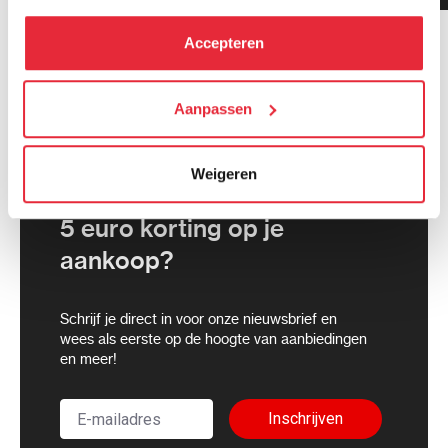
hebben verzameld via het gebruik van hun diensten. Je
kunt alle cookies accepteren, alleen noodzakelijke
Accepteren
cookies toestaan of je voorkeuren aanpassen.
We werken samen met
Aanpassen
21 derden
die uw gegevens
kunnen ontvangen en verwerken.
Weigeren
5 euro korting op je
aankoop?
Schrijf je direct in voor onze nieuwsbrief en
wees als eerste op de hoogte van aanbiedingen
en meer!
Inschrijven