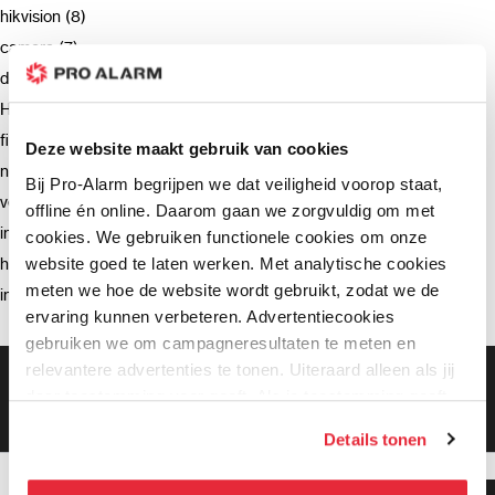
hikvision (8)
camera (7)
deurbel (4)
Hikvision (3)
firmware (3)
Deze website maakt gebruik van cookies
netwerkrecorder (2)
Bij Pro-Alarm begrijpen we dat veiligheid voorop staat,
verzending (2)
offline én online. Daarom gaan we zorgvuldig om met
intercom (2)
cookies. We gebruiken functionele cookies om onze
website goed te laten werken. Met analytische cookies
hik-connect (2)
meten we hoe de website wordt gebruikt, zodat we de
installatie (2)
ervaring kunnen verbeteren. Advertentiecookies
gebruiken we om campagneresultaten te meten en
relevantere advertenties te tonen. Uiteraard alleen als jij
Gratis bezorging vanaf €99,-
daar toestemming voor geeft. Als je toestemming geeft,
Gratis retourneren binnen 90 dagen*
Klanten geven ons een 9.3 gemiddeld
delen wij gegevens met onze advertentiepartners. Zij
Details tonen
kunnen deze gegevens combineren met informatie die zij
hebben verzameld via het gebruik van hun diensten. Je