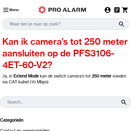
Ga naar de inhoud
Menu
Kan ik camera’s tot 250 meter
aansluiten op de PFS3106-
4ET-60-V2?
Ja, in
Extend Mode
kan de switch camera’s tot
250 meter
voeden
via CAT-kabel (10 Mbps).
Categorieën
Contact en openingstijden