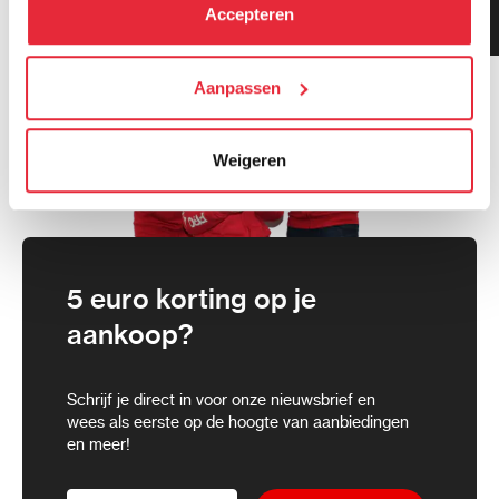
kunt alle cookies accepteren, alleen noodzakelijke
Klanten geven ons 9.3
Accepteren
gemiddeld!
cookies toestaan of je voorkeuren aanpassen.
We werken samen met
Aanpassen
21 derden
die uw gegevens
kunnen ontvangen en verwerken.
Weigeren
5 euro korting op je
aankoop?
Schrijf je direct in voor onze nieuwsbrief en
wees als eerste op de hoogte van aanbiedingen
en meer!