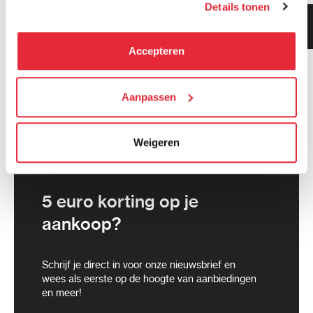
Details tonen
kunnen deze gegevens combineren met informatie die zij
Klanten geven ons 9.3
hebben verzameld via het gebruik van hun diensten. Je
gemiddeld!
kunt alle cookies accepteren, alleen noodzakelijke
Accepteren
cookies toestaan of je voorkeuren aanpassen.
We werken samen met
Aanpassen
21 derden
die uw gegevens
kunnen ontvangen en verwerken.
Weigeren
5 euro korting op je
aankoop?
Schrijf je direct in voor onze nieuwsbrief en
wees als eerste op de hoogte van aanbiedingen
en meer!