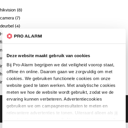
hikvision (8)
camera (7)
deurbel (4)
Hikvision (3)
firmware (3)
netwerkrecorder (2)
Deze website maakt gebruik van cookies
verzending (2)
Bij Pro-Alarm begrijpen we dat veiligheid voorop staat,
intercom (2)
offline én online. Daarom gaan we zorgvuldig om met
hik-connect (2)
cookies. We gebruiken functionele cookies om onze
installatie (2)
website goed te laten werken. Met analytische cookies
meten we hoe de website wordt gebruikt, zodat we de
ervaring kunnen verbeteren. Advertentiecookies
Gratis bezorging vanaf €99,-
gebruiken we om campagneresultaten te meten en
Gratis retourneren binnen 90 dagen*
relevantere advertenties te tonen. Uiteraard alleen als jij
Klanten geven ons een 9.3 gemiddeld
daar toestemming voor geeft. Als je toestemming geeft,
delen wij gegevens met onze advertentiepartners. Zij