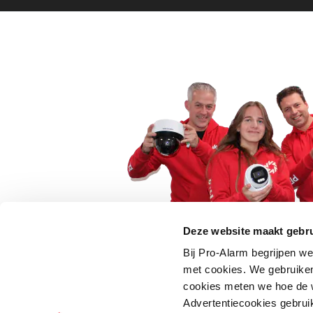
Deze website maakt gebru
Bij Pro-Alarm begrijpen we
5 euro korting op je
met cookies. We gebruiken
cookies meten we hoe de w
Schrijf je direct in voor onze nie
Advertentiecookies gebrui
wees als eerste op de hoogte va