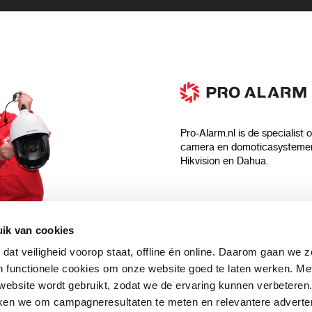
Pro-Alarm.nl is de specialist 
camera en domoticasystemen
Hikvision en Dahua.
Algemeen
ik van cookies
Over ons
 dat veiligheid voorop staat, offline én online. Daarom gaan we 
 aankoop?
Algemene voorwaarden
 functionele cookies om onze website goed te laten werken. Me
Privacyverklaring
ebsite wordt gebruikt, zodat we de ervaring kunnen verbeteren
uwsbrief en
Blog
ken we om campagneresultaten te meten en relevantere adverten
n