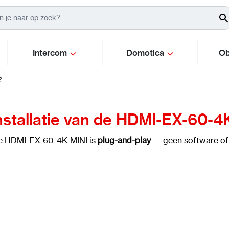
Intercom
Domotica
Ob
?
installatie van de HDMI-EX-60-4
e HDMI-EX-60-4K-MINI is
plug-and-play
— geen software of 