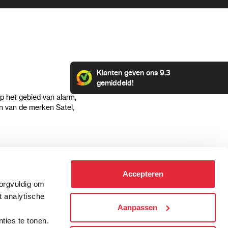
Klanten geven ons 9.3
gemiddeld!
op het gebied van alarm,
 van de merken Satel,
Klantenservice
Categorieën
Accepteren
Hoe kan ik betalen?
Alarmsystemen
zorgvuldig om
Verzending & bezorging
Beveiligingscamera's
t analytische
Retourneren & service
IP camera's
Aanpassen
.
Aansluit instructies
Hikvision camera's
ties te tonen.