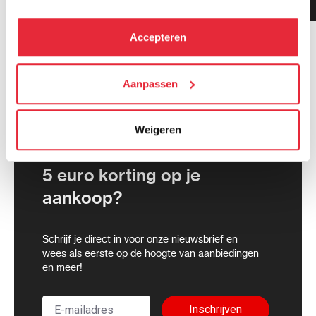
gemiddeld!
hebben verzameld via het gebruik van hun diensten. Je
kunt alle cookies accepteren, alleen noodzakelijke
Accepteren
cookies toestaan of je voorkeuren aanpassen.
We werken samen met
Aanpassen
21 derden
die uw gegevens
kunnen ontvangen en verwerken.
Weigeren
5 euro korting op je
aankoop?
Schrijf je direct in voor onze nieuwsbrief en
wees als eerste op de hoogte van aanbiedingen
en meer!
Inschrijven