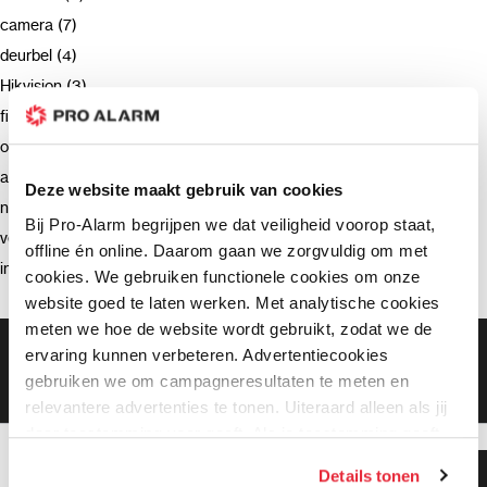
camera (7)
deurbel (4)
Hikvision (3)
firmware (3)
opnemen (2)
advies (2)
Deze website maakt gebruik van cookies
netwerkrecorder (2)
Bij Pro-Alarm begrijpen we dat veiligheid voorop staat,
verzending (2)
offline én online. Daarom gaan we zorgvuldig om met
intercom (2)
cookies. We gebruiken functionele cookies om onze
website goed te laten werken. Met analytische cookies
meten we hoe de website wordt gebruikt, zodat we de
Gratis bezorging vanaf €99,-
ervaring kunnen verbeteren. Advertentiecookies
Gratis retourneren binnen 90 dagen*
gebruiken we om campagneresultaten te meten en
Klanten geven ons een 9.3 gemiddeld
relevantere advertenties te tonen. Uiteraard alleen als jij
daar toestemming voor geeft. Als je toestemming geeft,
delen wij gegevens met onze advertentiepartners. Zij
Klanten geven ons 9.3
Details tonen
kunnen deze gegevens combineren met informatie die zij