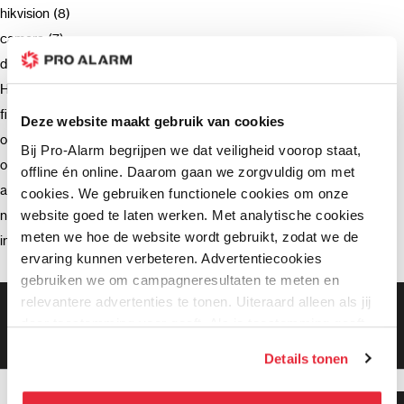
hikvision (8)
camera (7)
deurbel (4)
Hikvision (3)
firmware (3)
Deze website maakt gebruik van cookies
ondersteuning (2)
Bij Pro-Alarm begrijpen we dat veiligheid voorop staat,
opnemen (2)
offline én online. Daarom gaan we zorgvuldig om met
advies (2)
cookies. We gebruiken functionele cookies om onze
website goed te laten werken. Met analytische cookies
netwerkrecorder (2)
meten we hoe de website wordt gebruikt, zodat we de
intercom (2)
ervaring kunnen verbeteren. Advertentiecookies
gebruiken we om campagneresultaten te meten en
relevantere advertenties te tonen. Uiteraard alleen als jij
Gratis bezorging vanaf €99,-
daar toestemming voor geeft. Als je toestemming geeft,
Gratis retourneren binnen 90 dagen*
Klanten geven ons een 9.3 gemiddeld
delen wij gegevens met onze advertentiepartners. Zij
Details tonen
kunnen deze gegevens combineren met informatie die zij
hebben verzameld via het gebruik van hun diensten. Je