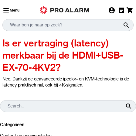
Ga naar de inhoud
Menu
Is er vertraging (latency)
merkbaar bij de HDMI+USB-
EX-70-4KV2?
Nee. Dankzij de geavanceerde ipcolor- en KVM-technologie is de
latency
praktisch nul
, ook bij 4K-signalen.
Categorieën
Contact en openingstijden