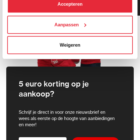
kunt alle cookies accepteren, alleen noodzakelijke
Klanten geven ons 9.3
Accepteren
gemiddeld!
cookies toestaan of je voorkeuren aanpassen.
We werken samen met
Aanpassen
21 derden
die uw gegevens
kunnen ontvangen en verwerken.
Weigeren
5 euro korting op je
aankoop?
Schrijf je direct in voor onze nieuwsbrief en
wees als eerste op de hoogte van aanbiedingen
en meer!