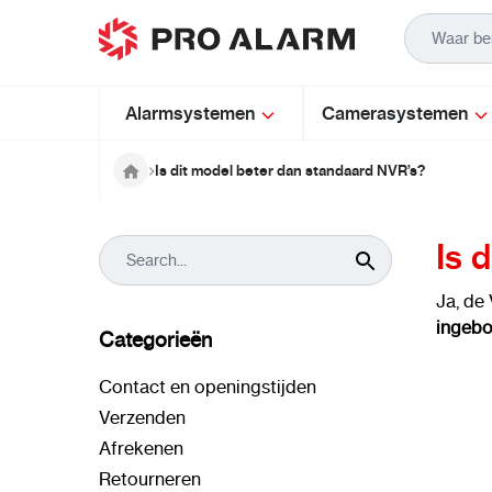
Ga naar de inhoud
Alarmsystemen
Camerasystemen
Is dit model beter dan standaard NVR’s?
Is 
Ja, de
ingeb
Categorieën
Contact en openingstijden
Verzenden
Afrekenen
Retourneren