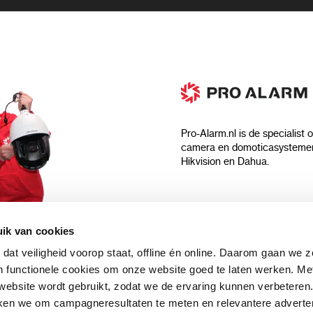
Pro-Alarm.nl is de specialist 
camera en domoticasystemen
Hikvision en Dahua.
Algemeen
ik van cookies
Over ons
 dat veiligheid voorop staat, offline én online. Daarom gaan we 
 aankoop?
Algemene voorwaarden
 functionele cookies om onze website goed te laten werken. Me
Privacyverklaring
ebsite wordt gebruikt, zodat we de ervaring kunnen verbeteren
uwsbrief en
Blog
ken we om campagneresultaten te meten en relevantere adverten
n