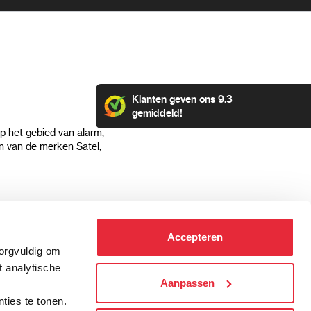
Klanten geven ons 9.3
gemiddeld!
op het gebied van alarm,
 van de merken Satel,
Klantenservice
Categorieën
Accepteren
Hoe kan ik betalen?
Alarmsystemen
zorgvuldig om
Verzending & bezorging
Beveiligingscamera's
t analytische
Retourneren & service
IP camera's
Aanpassen
.
Aansluit instructies
Hikvision camera's
ties te tonen.