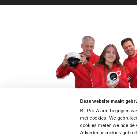
Deze website maakt gebru
Bij Pro-Alarm begrijpen we
5 euro korting op je
met cookies. We gebruiken
cookies meten we hoe de w
Schrijf je direct in voor onze nie
Advertentiecookies gebrui
wees als eerste op de hoogte va