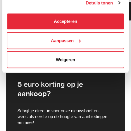
Details tonen
kunnen deze gegevens combineren met informatie die zij
Klanten geven ons 9.3
hebben verzameld via het gebruik van hun diensten. Je
gemiddeld!
kunt alle cookies accepteren, alleen noodzakelijke
Accepteren
cookies toestaan of je voorkeuren aanpassen.
We werken samen met
Aanpassen
21 derden
die uw gegevens
kunnen ontvangen en verwerken.
Weigeren
5 euro korting op je
aankoop?
Schrijf je direct in voor onze nieuwsbrief en
wees als eerste op de hoogte van aanbiedingen
en meer!