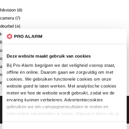
hikvision (8)
camera (7)
deurbel (4)
Hikvision (3)
firmware (3)
ondersteuning (2)
Deze website maakt gebruik van cookies
opnemen (2)
Bij Pro-Alarm begrijpen we dat veiligheid voorop staat,
advies (2)
offline én online. Daarom gaan we zorgvuldig om met
netwerkrecorder (2)
cookies. We gebruiken functionele cookies om onze
intercom (2)
website goed te laten werken. Met analytische cookies
meten we hoe de website wordt gebruikt, zodat we de
ervaring kunnen verbeteren. Advertentiecookies
Gratis bezorging vanaf €99,-
gebruiken we om campagneresultaten te meten en
Gratis retourneren binnen 90 dagen*
relevantere advertenties te tonen. Uiteraard alleen als jij
Klanten geven ons een 9.3 gemiddeld
daar toestemming voor geeft. Als je toestemming geeft,
delen wij gegevens met onze advertentiepartners. Zij