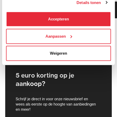
Details tonen
kunnen deze gegevens combineren met informatie die zij
Klanten geven ons 9.3
hebben verzameld via het gebruik van hun diensten. Je
gemiddeld!
kunt alle cookies accepteren, alleen noodzakelijke
Accepteren
cookies toestaan of je voorkeuren aanpassen.
We werken samen met
Aanpassen
21 derden
die uw gegevens
kunnen ontvangen en verwerken.
Weigeren
5 euro korting op je
aankoop?
Schrijf je direct in voor onze nieuwsbrief en
wees als eerste op de hoogte van aanbiedingen
en meer!