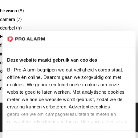
hikvision (8)
camera (7)
deurbel (4)
Hikvision (3)
firmware (3)
installatie (2)
Deze website maakt gebruik van cookies
ondersteuning (2)
Bij Pro-Alarm begrijpen we dat veiligheid voorop staat,
opnemen (2)
offline én online. Daarom gaan we zorgvuldig om met
advies (2)
cookies. We gebruiken functionele cookies om onze
netwerkrecorder (2)
website goed te laten werken. Met analytische cookies
meten we hoe de website wordt gebruikt, zodat we de
ervaring kunnen verbeteren. Advertentiecookies
Gratis bezorging vanaf €99,-
gebruiken we om campagneresultaten te meten en
Gratis retourneren binnen 90 dagen*
relevantere advertenties te tonen. Uiteraard alleen als jij
Klanten geven ons een 9.3 gemiddeld
daar toestemming voor geeft. Als je toestemming geeft,
delen wij gegevens met onze advertentiepartners. Zij