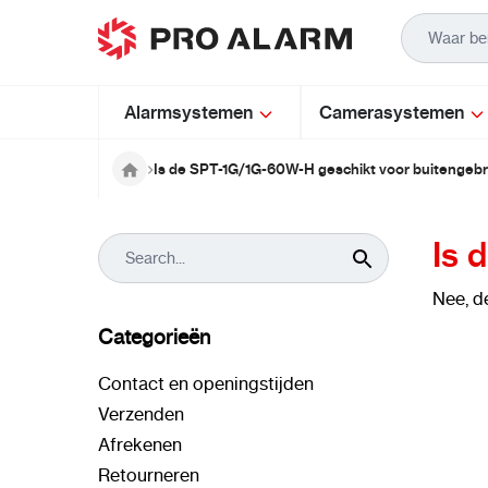
Ga naar de inhoud
Alarmsystemen
Camerasystemen
Is de SPT-1G/1G-60W-H geschikt voor buitengebr
Is 
Nee, d
Categorieën
Contact en openingstijden
Verzenden
Afrekenen
Retourneren