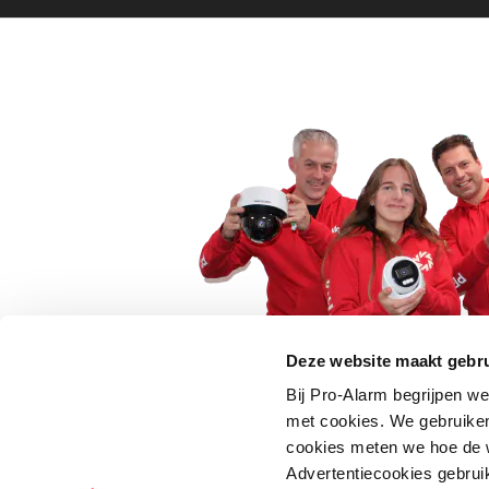
Deze website maakt gebru
Bij Pro-Alarm begrijpen we
5 euro korting op je
met cookies. We gebruiken
cookies meten we hoe de w
Schrijf je direct in voor onze nie
Advertentiecookies gebrui
wees als eerste op de hoogte va