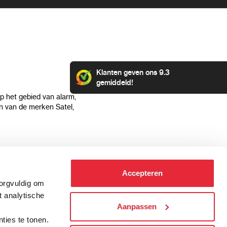
Klanten geven ons 9.3
gemiddeld!
op het gebied van alarm,
 van de merken Satel,
Klantenservice
Categorieën
Accepteren
Hoe kan ik betalen?
Alarmsystemen
zorgvuldig om
Verzending & bezorging
Beveiligingscamera's
t analytische
Retourneren & service
IP camera's
Aanpassen
.
Aansluit instructies
Hikvision camera's
ties te tonen.