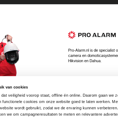
Pro-Alarm.nl is de specialist 
camera en domoticasystemen
Hikvision en Dahua.
Algemeen
ik van cookies
Over ons
 dat veiligheid voorop staat, offline én online. Daarom gaan we 
 aankoop?
Algemene voorwaarden
 functionele cookies om onze website goed te laten werken. Me
Privacyverklaring
ebsite wordt gebruikt, zodat we de ervaring kunnen verbeteren
uwsbrief en
Blog
ken we om campagneresultaten te meten en relevantere adverten
n