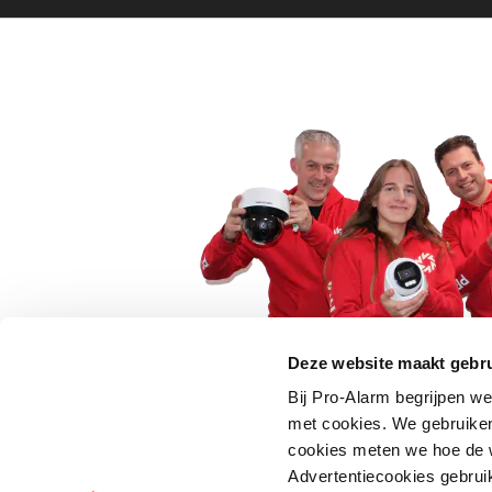
Deze website maakt gebru
Bij Pro-Alarm begrijpen we
5 euro korting op je
met cookies. We gebruiken
cookies meten we hoe de w
Schrijf je direct in voor onze nie
Advertentiecookies gebrui
wees als eerste op de hoogte va