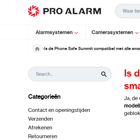
Ga naar de inhoud
Alarmsystemen
Camerasystemen
Is de Phone Safe Summit compatibel met alle sm
Is 
sm
Categorieën
Ja, de
model
Contact en openingstijden
geblok
Verzenden
Afrekenen
Retourneren