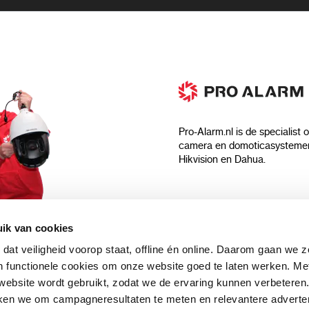
Pro-Alarm.nl is de specialist 
camera en domoticasystemen
Hikvision en Dahua.
Algemeen
ik van cookies
Over ons
 dat veiligheid voorop staat, offline én online. Daarom gaan we 
 aankoop?
Algemene voorwaarden
 functionele cookies om onze website goed te laten werken. Me
Privacyverklaring
ebsite wordt gebruikt, zodat we de ervaring kunnen verbeteren
uwsbrief en
Blog
ken we om campagneresultaten te meten en relevantere adverten
n