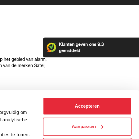
Klanten geven ons 9.3
gemiddeld!
op het gebied van alarm,
 van de merken Satel,
Klantenservice
Categorieën
Accepteren
Hoe kan ik betalen?
Alarmsystemen
zorgvuldig om
Verzending & bezorging
Beveiligingscamera's
t analytische
Retourneren & service
IP camera's
Aanpassen
.
Aansluit instructies
Hikvision camera's
ties te tonen.