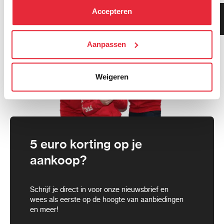
kunt alle cookies accepteren, alleen noodzakelijke
Accepteren
Klanten geven ons 9.3
cookies toestaan of je voorkeuren aanpassen.
gemiddeld!
We werken samen met
Aanpassen
21 derden
die uw gegevens
kunnen ontvangen en verwerken.
Weigeren
5 euro korting op je
aankoop?
Schrijf je direct in voor onze nieuwsbrief en
wees als eerste op de hoogte van aanbiedingen
en meer!