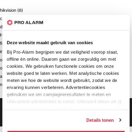
hikvision (8)
camera (7)
deurbel (4)
Hikvision (3)
Deze website maakt gebruik van cookies
firmware (3)
installatie (2)
Bij Pro-Alarm begrijpen we dat veiligheid voorop staat,
offline én online. Daarom gaan we zorgvuldig om met
ondersteuning (2)
cookies. We gebruiken functionele cookies om onze
opnemen (2)
website goed te laten werken. Met analytische cookies
advies (2)
meten we hoe de website wordt gebruikt, zodat we de
netwerkrecorder (2)
ervaring kunnen verbeteren. Advertentiecookies
gebruiken we om campagneresultaten te meten en
relevantere advertenties te tonen. Uiteraard alleen als jij
Gratis bezorging vanaf €99,-
daar toestemming voor geeft. Als je toestemming geeft,
Gratis retourneren binnen 90 dagen*
delen wij gegevens met onze advertentiepartners. Zij
Klanten geven ons een 9.3 gemiddeld
Details tonen
kunnen deze gegevens combineren met informatie die zij
hebben verzameld via het gebruik van hun diensten. Je