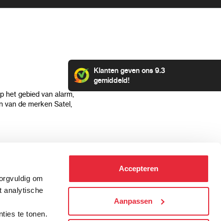
Klanten geven ons 9.3
gemiddeld!
op het gebied van alarm,
 van de merken Satel,
Klantenservice
Categorieën
Accepteren
Hoe kan ik betalen?
Alarmsystemen
zorgvuldig om
Verzending & bezorging
Beveiligingscamera's
t analytische
Retourneren & service
IP camera's
Aanpassen
.
Aansluit instructies
Hikvision camera's
ties te tonen.