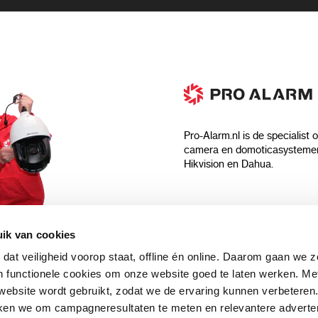
Pro-Alarm.nl is de specialist 
camera en domoticasystemen
Hikvision en Dahua.
Algemeen
ik van cookies
Over ons
 dat veiligheid voorop staat, offline én online. Daarom gaan we 
 aankoop?
Algemene voorwaarden
 functionele cookies om onze website goed te laten werken. Me
Privacyverklaring
ebsite wordt gebruikt, zodat we de ervaring kunnen verbeteren
uwsbrief en
Blog
ken we om campagneresultaten te meten en relevantere adverten
n