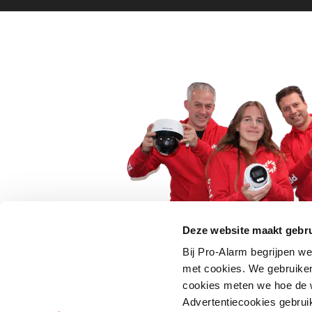
Deze website maakt gebru
Bij Pro-Alarm begrijpen we
5 euro korting op je
met cookies. We gebruiken
cookies meten we hoe de w
Schrijf je direct in voor onze nie
Advertentiecookies gebrui
wees als eerste op de hoogte va