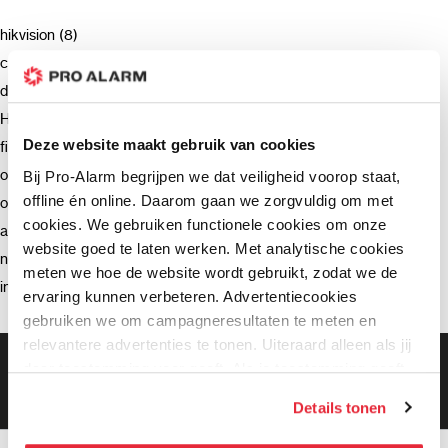
hikvision (8)
camera (7)
deurbel (4)
Hikvision (3)
Deze website maakt gebruik van cookies
firmware (3)
ondersteuning (2)
Bij Pro-Alarm begrijpen we dat veiligheid voorop staat,
offline én online. Daarom gaan we zorgvuldig om met
opnemen (2)
cookies. We gebruiken functionele cookies om onze
advies (2)
website goed te laten werken. Met analytische cookies
netwerkrecorder (2)
meten we hoe de website wordt gebruikt, zodat we de
intercom (2)
ervaring kunnen verbeteren. Advertentiecookies
gebruiken we om campagneresultaten te meten en
relevantere advertenties te tonen. Uiteraard alleen als jij
Gratis bezorging vanaf €99,-
daar toestemming voor geeft. Als je toestemming geeft,
Gratis retourneren binnen 90 dagen*
delen wij gegevens met onze advertentiepartners. Zij
Klanten geven ons een 9.3 gemiddeld
Details tonen
kunnen deze gegevens combineren met informatie die zij
hebben verzameld via het gebruik van hun diensten. Je