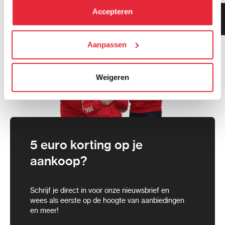
kunt alle cookies accepteren, alleen noodzakelijke
Accepteren
Klanten geven ons 9.3
cookies toestaan of je voorkeuren aanpassen.
gemiddeld!
We werken samen met
Aanpassen
21 derden
die uw gegevens
kunnen ontvangen en verwerken.
Weigeren
5 euro korting op je
aankoop?
Schrijf je direct in voor onze nieuwsbrief en
wees als eerste op de hoogte van aanbiedingen
en meer!