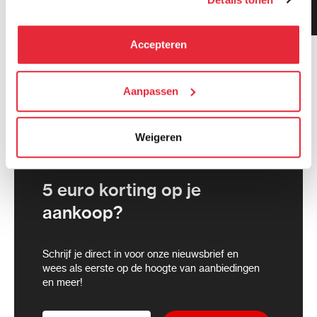
Klanten geven ons 9.3
kunnen deze gegevens combineren met informatie die zij
gemiddeld!
hebben verzameld via het gebruik van hun diensten. Je
kunt alle cookies accepteren, alleen noodzakelijke
Accepteren
cookies toestaan of je voorkeuren aanpassen.
We werken samen met
Aanpassen
21 derden
die uw gegevens
kunnen ontvangen en verwerken.
Weigeren
5 euro korting op je
aankoop?
Schrijf je direct in voor onze nieuwsbrief en
wees als eerste op de hoogte van aanbiedingen
en meer!