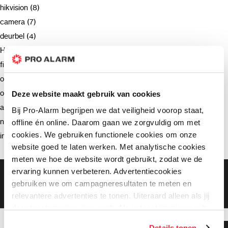
hikvision (8)
camera (7)
deurbel (4)
Hikvision (3)
firmware (3)
ondersteuning (2)
opnemen (2)
Deze website maakt gebruik van cookies
advies (2)
Bij Pro-Alarm begrijpen we dat veiligheid voorop staat,
netwerkrecorder (2)
offline én online. Daarom gaan we zorgvuldig om met
cookies. We gebruiken functionele cookies om onze
intercom (2)
website goed te laten werken. Met analytische cookies
meten we hoe de website wordt gebruikt, zodat we de
ervaring kunnen verbeteren. Advertentiecookies
Gratis bezorging vanaf €99,-
gebruiken we om campagneresultaten te meten en
Gratis retourneren binnen 90 dagen*
Klanten geven ons een 9.3 gemiddeld
relevantere advertenties te tonen. Uiteraard alleen als jij
daar toestemming voor geeft. Als je toestemming geeft,
delen wij gegevens met onze advertentiepartners. Zij
Details tonen