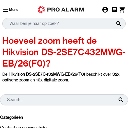
Ga naar de inhoud
Menu
Hoeveel zoom heeft de
Hikvision DS-2SE7C432MWG-
EB/26(F0)?
De
Hikvision DS-2SE7C432MWG-EB/26(F0)
beschikt over
32x
optische zoom
en
16x digitale zoom
.
Categorieën
Contact en openingstijden