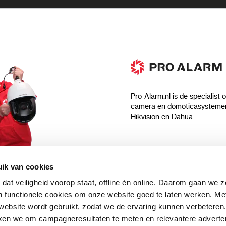
Pro-Alarm.nl is de specialist 
camera en domoticasystemen
Hikvision en Dahua.
Algemeen
ik van cookies
Over ons
 dat veiligheid voorop staat, offline én online. Daarom gaan we 
 aankoop?
Algemene voorwaarden
 functionele cookies om onze website goed te laten werken. Me
Privacyverklaring
ebsite wordt gebruikt, zodat we de ervaring kunnen verbeteren
uwsbrief en
Blog
ken we om campagneresultaten te meten en relevantere adverten
n