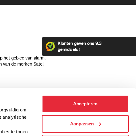
Klanten geven ons 9.3
gemiddeld!
op het gebied van alarm,
 van de merken Satel,
Klantenservice
Categorieën
Accepteren
Hoe kan ik betalen?
Alarmsystemen
zorgvuldig om
Verzending & bezorging
Beveiligingscamera's
t analytische
Retourneren & service
IP camera's
Aanpassen
.
Aansluit instructies
Hikvision camera's
ties te tonen.