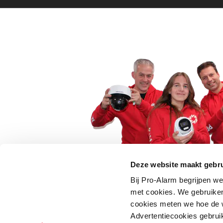
Deze website maakt gebru
Bij Pro-Alarm begrijpen we
5 euro korting op je
met cookies. We gebruiken
cookies meten we hoe de w
Schrijf je direct in voor onze nie
Advertentiecookies gebrui
wees als eerste op de hoogte va