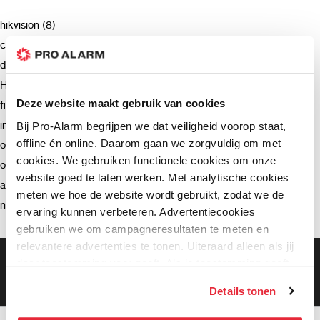
hikvision (8)
camera (7)
deurbel (4)
Hikvision (3)
Deze website maakt gebruik van cookies
firmware (3)
installatie (2)
Bij Pro-Alarm begrijpen we dat veiligheid voorop staat,
offline én online. Daarom gaan we zorgvuldig om met
ondersteuning (2)
cookies. We gebruiken functionele cookies om onze
opnemen (2)
website goed te laten werken. Met analytische cookies
advies (2)
meten we hoe de website wordt gebruikt, zodat we de
netwerkrecorder (2)
ervaring kunnen verbeteren. Advertentiecookies
gebruiken we om campagneresultaten te meten en
relevantere advertenties te tonen. Uiteraard alleen als jij
Gratis bezorging vanaf €99,-
daar toestemming voor geeft. Als je toestemming geeft,
Gratis retourneren binnen 90 dagen*
delen wij gegevens met onze advertentiepartners. Zij
Klanten geven ons een 9.3 gemiddeld
Details tonen
kunnen deze gegevens combineren met informatie die zij
hebben verzameld via het gebruik van hun diensten. Je