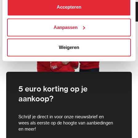
kunt alle cookies accepteren, alleen noodzakelijke
Accepteren
Klanten geven ons 9.3
cookies toestaan of je voorkeuren aanpassen.
gemiddeld!
We werken samen met
Aanpassen
21 derden
die uw gegevens
kunnen ontvangen en verwerken.
Weigeren
5 euro korting op je
aankoop?
Schrijf je direct in voor onze nieuwsbrief en
wees als eerste op de hoogte van aanbiedingen
en meer!