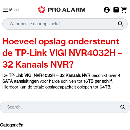
Ga naar de inhoud
Menu
Hoeveel opslag ondersteunt
de TP-Link VIGI NVR4032H –
32 Kanaals NVR?
De
TP-Link VIGI NVR4032H – 32 Kanaals NVR
beschikt over
4
SATA aansluitingen
voor harde schijven tot
16TB per schijf
.
Hierdoor kan de totale opslagcapaciteit oplopen tot
64TB
.
Categorieën