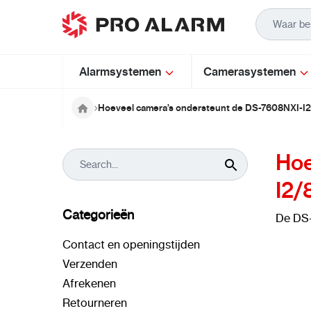
Ga naar de inhoud
Alarmsystemen
Camerasystemen
Hoeveel camera’s ondersteunt de DS-7608NXI-I
Hoe
I2/
Categorieën
De DS
Contact en openingstijden
Verzenden
Afrekenen
Retourneren