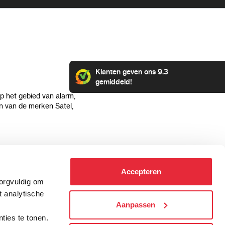
Klanten geven ons 9.3
gemiddeld!
op het gebied van alarm,
 van de merken Satel,
Klantenservice
Categorieën
Accepteren
Hoe kan ik betalen?
Alarmsystemen
zorgvuldig om
Verzending & bezorging
Beveiligingscamera's
t analytische
Retourneren & service
IP camera's
Aanpassen
.
Aansluit instructies
Hikvision camera's
ties te tonen.