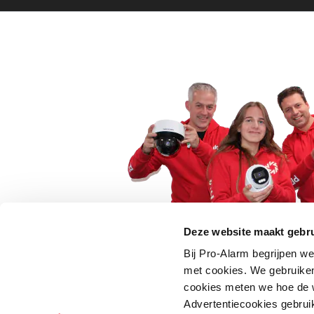
Deze website maakt gebru
Bij Pro-Alarm begrijpen we
5 euro korting op je
met cookies. We gebruiken
cookies meten we hoe de w
Schrijf je direct in voor onze nie
Advertentiecookies gebrui
wees als eerste op de hoogte va