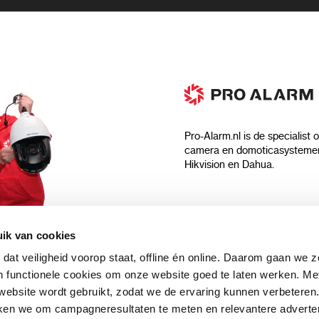
Pro-Alarm.nl is de specialist 
camera en domoticasystemen
Hikvision en Dahua.
Algemeen
ik van cookies
Over ons
 dat veiligheid voorop staat, offline én online. Daarom gaan we 
 aankoop?
Algemene voorwaarden
 functionele cookies om onze website goed te laten werken. Me
Privacyverklaring
ebsite wordt gebruikt, zodat we de ervaring kunnen verbeteren
uwsbrief en
Blog
ken we om campagneresultaten te meten en relevantere adverten
n