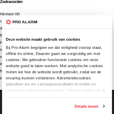
Zoekwoorden
hikvision (8)
camera (7)
deurbel (4)
firmware (3)
Deze website maakt gebruik van cookies
Hikvision (3)
Bij Pro-Alarm begrijpen we dat veiligheid voorop staat,
netwerkrecorder (2)
offline én online. Daarom gaan we zorgvuldig om met
verzending (2)
cookies. We gebruiken functionele cookies om onze
intercom (2)
website goed te laten werken. Met analytische cookies
hik-connect (2)
meten we hoe de website wordt gebruikt, zodat we de
ervaring kunnen verbeteren. Advertentiecookies
installatie (2)
gebruiken we om campagneresultaten te meten en
relevantere advertenties te tonen. Uiteraard alleen als jij
daar toestemming voor geeft. Als je toestemming geeft,
Gratis bezorging vanaf €99,-
Gratis retourneren binnen 90 dagen*
delen wij gegevens met onze advertentiepartners. Zij
Details tonen
Klanten geven ons een 9.3 gemiddeld
kunnen deze gegevens combineren met informatie die zij