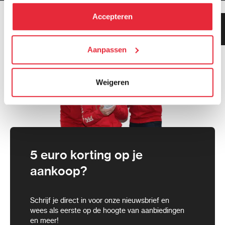
hebben verzameld via het gebruik van hun diensten. Je
kunt alle cookies accepteren, alleen noodzakelijke
Accepteren
Klanten geven ons 9.3
cookies toestaan of je voorkeuren aanpassen.
gemiddeld!
We werken samen met
Aanpassen
21 derden
die uw gegevens
kunnen ontvangen en verwerken.
Weigeren
5 euro korting op je
aankoop?
Schrijf je direct in voor onze nieuwsbrief en
wees als eerste op de hoogte van aanbiedingen
en meer!