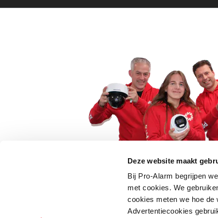
Deze website maakt gebru
Bij Pro-Alarm begrijpen we
5 euro korting op je
met cookies. We gebruiken
cookies meten we hoe de w
Schrijf je direct in voor onze nie
Advertentiecookies gebrui
wees als eerste op de hoogte va