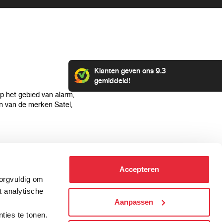
Klanten geven ons 9.3
gemiddeld!
op het gebied van alarm,
 van de merken Satel,
Klantenservice
Categorieën
Accepteren
Hoe kan ik betalen?
Alarmsystemen
zorgvuldig om
Verzending & bezorging
Beveiligingscamera's
t analytische
Retourneren & service
IP camera's
Aanpassen
.
Aansluit instructies
Hikvision camera's
ties te tonen.