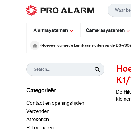
Ga naar de inhoud
Alarmsystemen
Camerasystemen
Hoeveel camera’s kan ik aansluiten op de DS-76
Hoe
K1/
Categorieën
De
Hik
kleine
Contact en openingstijden
Verzenden
Afrekenen
Retourneren