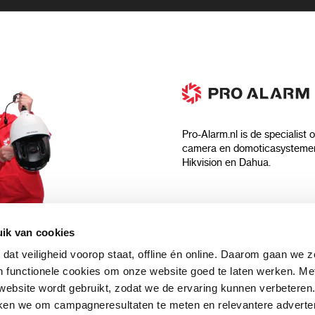
Pro-Alarm.nl is de specialist 
camera en domoticasystemen
Hikvision en Dahua.
Algemeen
ik van cookies
Over ons
 dat veiligheid voorop staat, offline én online. Daarom gaan we 
 aankoop?
Algemene voorwaarden
 functionele cookies om onze website goed te laten werken. Me
Privacyverklaring
ebsite wordt gebruikt, zodat we de ervaring kunnen verbeteren
uwsbrief en
Blog
ken we om campagneresultaten te meten en relevantere adverten
n