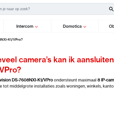
Intercom
Domotica
Ob
08NXI-K1/VPro?
veel camera’s kan ik aansluite
VPro?
vision DS-7608NXI-K1/VPro
ondersteunt maximaal
8 IP-cam
re tot middelgrote installaties zoals woningen, winkels, kant