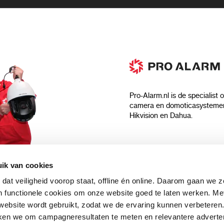
Pro-Alarm.nl is de specialist 
camera en domoticasystemen
Hikvision en Dahua.
Algemeen
ik van cookies
Over ons
 dat veiligheid voorop staat, offline én online. Daarom gaan we 
 aankoop?
Algemene voorwaarden
 functionele cookies om onze website goed te laten werken. Me
Privacyverklaring
ebsite wordt gebruikt, zodat we de ervaring kunnen verbeteren
uwsbrief en
Blog
ken we om campagneresultaten te meten en relevantere adverten
n