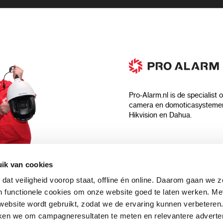
Pro-Alarm.nl is de specialist 
camera en domoticasystemen
Hikvision en Dahua.
Algemeen
ik van cookies
Over ons
 dat veiligheid voorop staat, offline én online. Daarom gaan we 
 aankoop?
Algemene voorwaarden
 functionele cookies om onze website goed te laten werken. Me
Privacyverklaring
ebsite wordt gebruikt, zodat we de ervaring kunnen verbeteren
uwsbrief en
Blog
ken we om campagneresultaten te meten en relevantere adverten
n