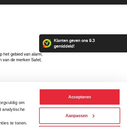
Klanten geven ons 9.3
gemiddeld!
op het gebied van alarm,
 van de merken Satel,
Klantenservice
Categorieën
Accepteren
Hoe kan ik betalen?
Alarmsystemen
zorgvuldig om
Verzending & bezorging
Beveiligingscamera's
t analytische
Retourneren & service
IP camera's
Aanpassen
.
Aansluit instructies
Hikvision camera's
ties te tonen.