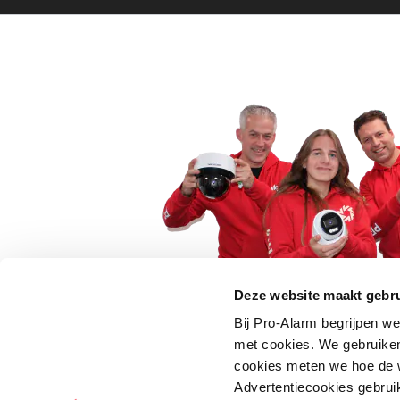
Deze website maakt gebru
Bij Pro-Alarm begrijpen we
5 euro korting op je
met cookies. We gebruiken
cookies meten we hoe de w
Schrijf je direct in voor onze nie
Advertentiecookies gebrui
wees als eerste op de hoogte va