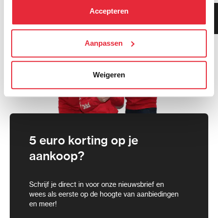
kunt alle cookies accepteren, alleen noodzakelijke
Accepteren
Klanten geven ons 9.3
cookies toestaan of je voorkeuren aanpassen.
gemiddeld!
We werken samen met
Aanpassen
21 derden
die uw gegevens
kunnen ontvangen en verwerken.
Weigeren
5 euro korting op je
aankoop?
Schrijf je direct in voor onze nieuwsbrief en
wees als eerste op de hoogte van aanbiedingen
en meer!