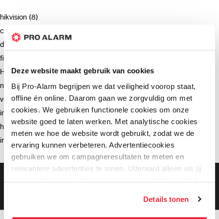
hikvision (8)
camera (7)
deurbel (4)
firmware (3)
Deze website maakt gebruik van cookies
Hikvision (3)
netwerkrecorder (2)
Bij Pro-Alarm begrijpen we dat veiligheid voorop staat,
offline én online. Daarom gaan we zorgvuldig om met
verzending (2)
cookies. We gebruiken functionele cookies om onze
intercom (2)
website goed te laten werken. Met analytische cookies
hik-connect (2)
meten we hoe de website wordt gebruikt, zodat we de
installatie (2)
ervaring kunnen verbeteren. Advertentiecookies
gebruiken we om campagneresultaten te meten en
relevantere advertenties te tonen. Uiteraard alleen als jij
Gratis bezorging vanaf €99,-
daar toestemming voor geeft. Als je toestemming geeft,
Gratis retourneren binnen 90 dagen*
delen wij gegevens met onze advertentiepartners. Zij
Klanten geven ons een 9.3 gemiddeld
Details tonen
kunnen deze gegevens combineren met informatie die zij
hebben verzameld via het gebruik van hun diensten. Je