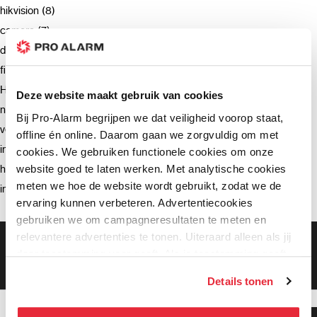
hikvision (8)
camera (7)
deurbel (4)
firmware (3)
Hikvision (3)
Deze website maakt gebruik van cookies
netwerkrecorder (2)
Bij Pro-Alarm begrijpen we dat veiligheid voorop staat,
verzending (2)
offline én online. Daarom gaan we zorgvuldig om met
intercom (2)
cookies. We gebruiken functionele cookies om onze
website goed te laten werken. Met analytische cookies
hik-connect (2)
meten we hoe de website wordt gebruikt, zodat we de
installatie (2)
ervaring kunnen verbeteren. Advertentiecookies
gebruiken we om campagneresultaten te meten en
relevantere advertenties te tonen. Uiteraard alleen als jij
Gratis bezorging vanaf €99,-
daar toestemming voor geeft. Als je toestemming geeft,
Gratis retourneren binnen 90 dagen*
Klanten geven ons een 9.3 gemiddeld
delen wij gegevens met onze advertentiepartners. Zij
Details tonen
kunnen deze gegevens combineren met informatie die zij
hebben verzameld via het gebruik van hun diensten. Je