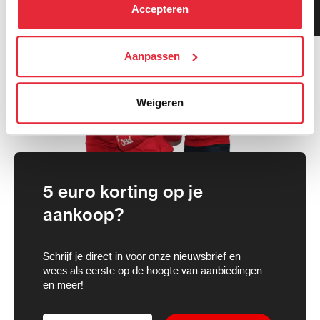
kunt alle cookies accepteren, alleen noodzakelijke
Klanten geven ons 9.3
Accepteren
gemiddeld!
cookies toestaan of je voorkeuren aanpassen.
We werken samen met
Aanpassen
21 derden
die uw gegevens
kunnen ontvangen en verwerken.
Weigeren
5 euro korting op je
aankoop?
Schrijf je direct in voor onze nieuwsbrief en
wees als eerste op de hoogte van aanbiedingen
en meer!