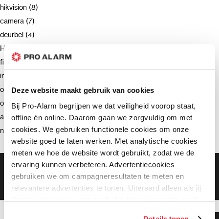
hikvision (8)
camera (7)
deurbel (4)
Hikvision (3)
firmware (3)
installatie (2)
ondersteuning (2)
Deze website maakt gebruik van cookies
opnemen (2)
Bij Pro-Alarm begrijpen we dat veiligheid voorop staat,
advies (2)
offline én online. Daarom gaan we zorgvuldig om met
cookies. We gebruiken functionele cookies om onze
netwerkrecorder (2)
website goed te laten werken. Met analytische cookies
meten we hoe de website wordt gebruikt, zodat we de
ervaring kunnen verbeteren. Advertentiecookies
Gratis bezorging vanaf €99,-
gebruiken we om campagneresultaten te meten en
Gratis retourneren binnen 90 dagen*
Klanten geven ons een 9.3 gemiddeld
relevantere advertenties te tonen. Uiteraard alleen als jij
daar toestemming voor geeft. Als je toestemming geeft,
delen wij gegevens met onze advertentiepartners. Zij
Details tonen