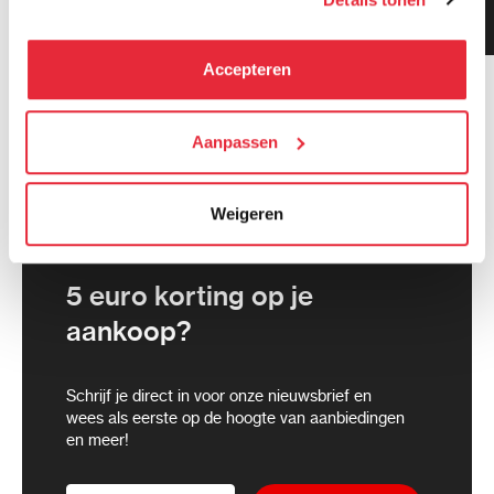
Klanten geven ons 9.3
kunnen deze gegevens combineren met informatie die zij
gemiddeld!
hebben verzameld via het gebruik van hun diensten. Je
kunt alle cookies accepteren, alleen noodzakelijke
Accepteren
cookies toestaan of je voorkeuren aanpassen.
We werken samen met
Aanpassen
21 derden
die uw gegevens
kunnen ontvangen en verwerken.
Weigeren
5 euro korting op je
aankoop?
Schrijf je direct in voor onze nieuwsbrief en
wees als eerste op de hoogte van aanbiedingen
en meer!