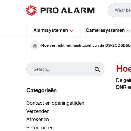
Ga naar de inhoud
Alarmsystemen
Camerasystemen
Hoe ver reikt het nachtzicht van de DS-2CD6D5
Hoe
De geï
DNR
e
Categorieën
Contact en openingstijden
Verzenden
Afrekenen
Retourneren