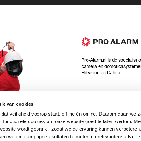
Pro-Alarm.nl is de specialist 
camera en domoticasystemen
Hikvision en Dahua.
Algemeen
ik van cookies
Over ons
 dat veiligheid voorop staat, offline én online. Daarom gaan we 
 aankoop?
Algemene voorwaarden
 functionele cookies om onze website goed te laten werken. Me
Privacyverklaring
ebsite wordt gebruikt, zodat we de ervaring kunnen verbeteren
uwsbrief en
Blog
ken we om campagneresultaten te meten en relevantere adverten
n