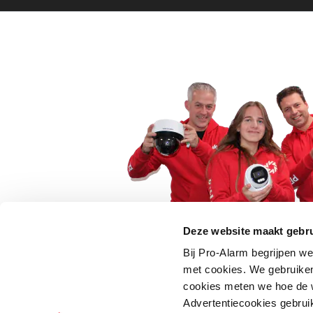
Deze website maakt gebru
Bij Pro-Alarm begrijpen we
5 euro korting op je
met cookies. We gebruiken
cookies meten we hoe de w
Schrijf je direct in voor onze nie
Advertentiecookies gebrui
wees als eerste op de hoogte va