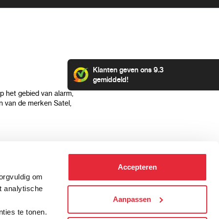
Klanten geven ons 9.3
gemiddeld!
op het gebied van alarm,
 van de merken Satel,
Klantenservice
Categorieën
Accepteren
Hoe kan ik betalen?
Alarmsystemen
zorgvuldig om
Verzending & bezorging
Beveiligingscamera's
t analytische
Retourneren & service
IP camera's
Aanpassen
.
Aansluit instructies
Hikvision camera's
ties te tonen.