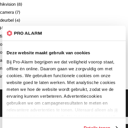
hikvision (8)
camera (7)
deurbel (4)
Hikvision (3)
firmware (3)
ondersteuning (2)
opnemen (2)
Deze website maakt gebruik van cookies
advies (2)
Bij Pro-Alarm begrijpen we dat veiligheid voorop staat,
netwerkrecorder (2)
offline én online. Daarom gaan we zorgvuldig om met
cookies. We gebruiken functionele cookies om onze
intercom (2)
website goed te laten werken. Met analytische cookies
meten we hoe de website wordt gebruikt, zodat we de
ervaring kunnen verbeteren. Advertentiecookies
Gratis bezorging vanaf €99,-
gebruiken we om campagneresultaten te meten en
Gratis retourneren binnen 90 dagen*
Klanten geven ons een 9.3 gemiddeld
relevantere advertenties te tonen. Uiteraard alleen als jij
daar toestemming voor geeft. Als je toestemming geeft,
delen wij gegevens met onze advertentiepartners. Zij
Details tonen