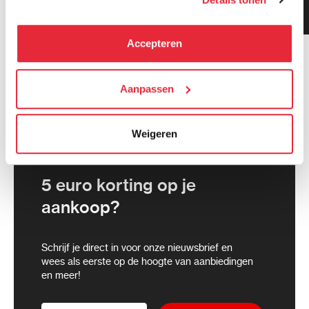
Klanten geven ons 9.3
kunnen deze gegevens combineren met informatie die zij
gemiddeld!
hebben verzameld via het gebruik van hun diensten. Je
kunt alle cookies accepteren, alleen noodzakelijke
Accepteren
cookies toestaan of je voorkeuren aanpassen.
We werken samen met
Aanpassen
21 derden
die uw gegevens
kunnen ontvangen en verwerken.
Weigeren
5 euro korting op je
aankoop?
Schrijf je direct in voor onze nieuwsbrief en
wees als eerste op de hoogte van aanbiedingen
en meer!