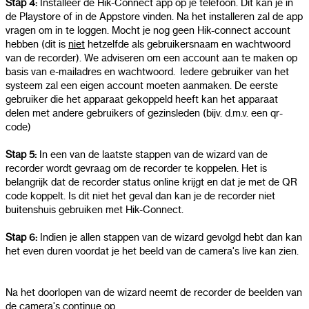
Stap 4:
Installeer de Hik-Connect app op je telefoon. Dit kan je in
de Playstore of in de Appstore vinden. Na het installeren zal de app
vragen om in te loggen. Mocht je nog geen Hik-connect account
hebben (dit is
niet
hetzelfde als gebruikersnaam en wachtwoord
van de recorder). We adviseren om een account aan te maken op
basis van e-mailadres en wachtwoord. Iedere gebruiker van het
systeem zal een eigen account moeten aanmaken. De eerste
gebruiker die het apparaat gekoppeld heeft kan het apparaat
delen met andere gebruikers of gezinsleden (bijv. d.m.v. een qr-
code)
Stap 5:
In een van de laatste stappen van de wizard van de
recorder wordt gevraag om de recorder te koppelen. Het is
belangrijk dat de recorder status online krijgt en dat je met de QR
code koppelt. Is dit niet het geval dan kan je de recorder niet
buitenshuis gebruiken met Hik-Connect.
Stap 6:
Indien je allen stappen van de wizard gevolgd hebt dan kan
het even duren voordat je het beeld van de camera's live kan zien.
Na het doorlopen van de wizard neemt de recorder de beelden van
de camera's continue op.