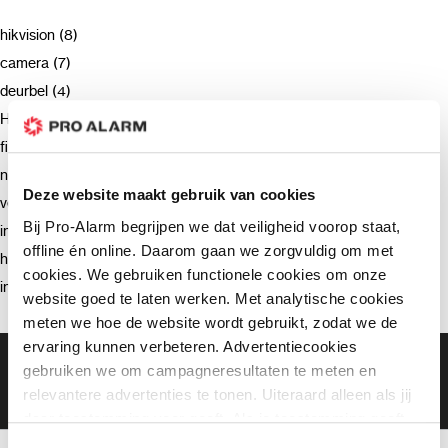
hikvision (8)
camera (7)
deurbel (4)
Hikvision (3)
firmware (3)
netwerkrecorder (2)
Deze website maakt gebruik van cookies
verzending (2)
Bij Pro-Alarm begrijpen we dat veiligheid voorop staat,
intercom (2)
offline én online. Daarom gaan we zorgvuldig om met
hik-connect (2)
cookies. We gebruiken functionele cookies om onze
installatie (2)
website goed te laten werken. Met analytische cookies
meten we hoe de website wordt gebruikt, zodat we de
ervaring kunnen verbeteren. Advertentiecookies
Gratis bezorging vanaf €99,-
gebruiken we om campagneresultaten te meten en
Gratis retourneren binnen 90 dagen*
relevantere advertenties te tonen. Uiteraard alleen als jij
Klanten geven ons een 9.3 gemiddeld
daar toestemming voor geeft. Als je toestemming geeft,
delen wij gegevens met onze advertentiepartners. Zij