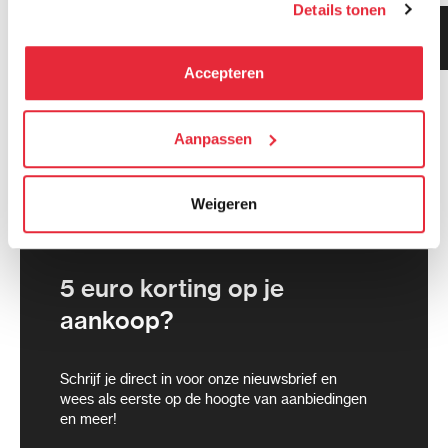
Details tonen
kunnen deze gegevens combineren met informatie die zij
Klanten geven ons 9.3
hebben verzameld via het gebruik van hun diensten. Je
gemiddeld!
kunt alle cookies accepteren, alleen noodzakelijke
Accepteren
cookies toestaan of je voorkeuren aanpassen.
We werken samen met
Aanpassen
21 derden
die uw gegevens
kunnen ontvangen en verwerken.
Weigeren
5 euro korting op je
aankoop?
Schrijf je direct in voor onze nieuwsbrief en
wees als eerste op de hoogte van aanbiedingen
en meer!