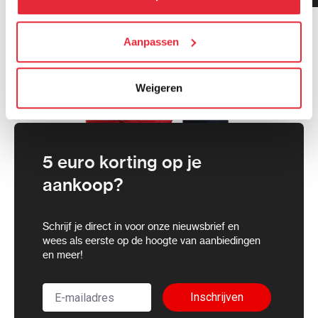
cookies toestaan of je voorkeuren aanpassen.
We werken samen met
Aanpassen
21 derden
die uw gegevens
kunnen ontvangen en verwerken.
Weigeren
5 euro korting op je
aankoop?
Schrijf je direct in voor onze nieuwsbrief en
wees als eerste op de hoogte van aanbiedingen
en meer!
Inschrijven