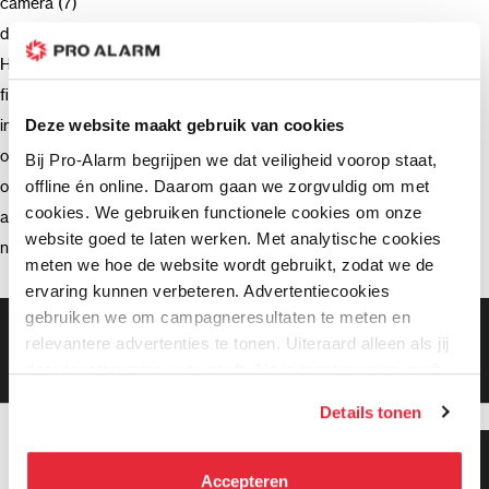
camera (7)
deurbel (4)
Hikvision (3)
firmware (3)
installatie (2)
Deze website maakt gebruik van cookies
ondersteuning (2)
Bij Pro-Alarm begrijpen we dat veiligheid voorop staat,
offline én online. Daarom gaan we zorgvuldig om met
opnemen (2)
cookies. We gebruiken functionele cookies om onze
advies (2)
website goed te laten werken. Met analytische cookies
netwerkrecorder (2)
meten we hoe de website wordt gebruikt, zodat we de
ervaring kunnen verbeteren. Advertentiecookies
gebruiken we om campagneresultaten te meten en
Gratis bezorging vanaf €99,-
relevantere advertenties te tonen. Uiteraard alleen als jij
Gratis retourneren binnen 90 dagen*
daar toestemming voor geeft. Als je toestemming geeft,
Klanten geven ons een 9.3 gemiddeld
delen wij gegevens met onze advertentiepartners. Zij
Details tonen
kunnen deze gegevens combineren met informatie die zij
hebben verzameld via het gebruik van hun diensten. Je
Klanten geven ons 9.3
kunt alle cookies accepteren, alleen noodzakelijke
gemiddeld!
Accepteren