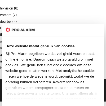
hikvision (8)
camera (7)
deurbel (4)
Hikvision (3)
firmware (3)
ondersteuning (2)
Deze website maakt gebruik van cookies
opnemen (2)
Bij Pro-Alarm begrijpen we dat veiligheid voorop staat,
advies (2)
offline én online. Daarom gaan we zorgvuldig om met
netwerkrecorder (2)
cookies. We gebruiken functionele cookies om onze
intercom (2)
website goed te laten werken. Met analytische cookies
meten we hoe de website wordt gebruikt, zodat we de
ervaring kunnen verbeteren. Advertentiecookies
Gratis bezorging vanaf €99,-
gebruiken we om campagneresultaten te meten en
Gratis retourneren binnen 90 dagen*
relevantere advertenties te tonen. Uiteraard alleen als jij
Klanten geven ons een 9.3 gemiddeld
daar toestemming voor geeft. Als je toestemming geeft,
delen wij gegevens met onze advertentiepartners. Zij