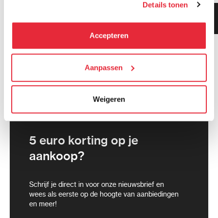
Details tonen
kunnen deze gegevens combineren met informatie die zij
Klanten geven ons 9.3
hebben verzameld via het gebruik van hun diensten. Je
gemiddeld!
kunt alle cookies accepteren, alleen noodzakelijke
Accepteren
cookies toestaan of je voorkeuren aanpassen.
We werken samen met
Aanpassen
21 derden
die uw gegevens
kunnen ontvangen en verwerken.
Weigeren
5 euro korting op je
aankoop?
Schrijf je direct in voor onze nieuwsbrief en
wees als eerste op de hoogte van aanbiedingen
en meer!