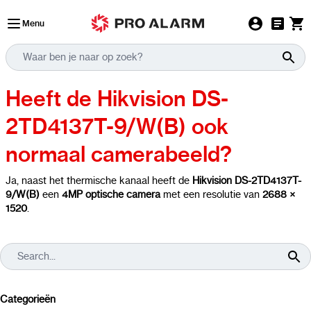
Ga naar de inhoud
Menu
Heeft de Hikvision DS-
2TD4137T-9/W(B) ook
normaal camerabeeld?
Ja, naast het thermische kanaal heeft de
Hikvision DS-2TD4137T-
9/W(B)
een
4MP optische camera
met een resolutie van
2688 ×
1520
.
Categorieën