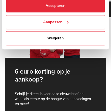
kunt alle cookies accepteren, alleen noodzakelijke
Accepteren
Klanten geven ons 9.3
cookies toestaan of je voorkeuren aanpassen.
gemiddeld!
We werken samen met
Aanpassen
21 derden
die uw gegevens
kunnen ontvangen en verwerken.
Weigeren
5 euro korting op je
aankoop?
Schrijf je direct in voor onze nieuwsbrief en
wees als eerste op de hoogte van aanbiedingen
en meer!