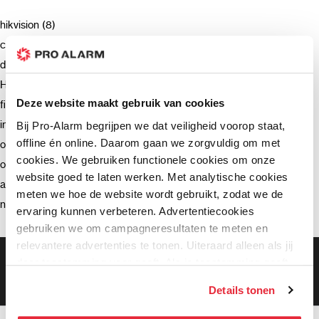
hikvision (8)
camera (7)
deurbel (4)
Hikvision (3)
Deze website maakt gebruik van cookies
firmware (3)
installatie (2)
Bij Pro-Alarm begrijpen we dat veiligheid voorop staat,
offline én online. Daarom gaan we zorgvuldig om met
ondersteuning (2)
cookies. We gebruiken functionele cookies om onze
opnemen (2)
website goed te laten werken. Met analytische cookies
advies (2)
meten we hoe de website wordt gebruikt, zodat we de
netwerkrecorder (2)
ervaring kunnen verbeteren. Advertentiecookies
gebruiken we om campagneresultaten te meten en
relevantere advertenties te tonen. Uiteraard alleen als jij
Gratis bezorging vanaf €99,-
daar toestemming voor geeft. Als je toestemming geeft,
Gratis retourneren binnen 90 dagen*
delen wij gegevens met onze advertentiepartners. Zij
Klanten geven ons een 9.3 gemiddeld
Details tonen
kunnen deze gegevens combineren met informatie die zij
hebben verzameld via het gebruik van hun diensten. Je