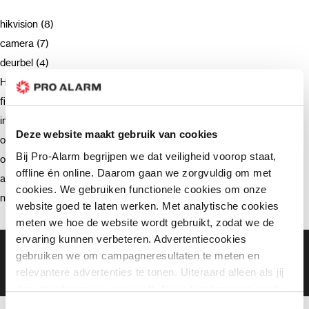
hikvision (8)
camera (7)
deurbel (4)
Hikvision (3)
firmware (3)
installatie (2)
Deze website maakt gebruik van cookies
ondersteuning (2)
Bij Pro-Alarm begrijpen we dat veiligheid voorop staat,
opnemen (2)
offline én online. Daarom gaan we zorgvuldig om met
advies (2)
cookies. We gebruiken functionele cookies om onze
netwerkrecorder (2)
website goed te laten werken. Met analytische cookies
meten we hoe de website wordt gebruikt, zodat we de
ervaring kunnen verbeteren. Advertentiecookies
Gratis bezorging vanaf €99,-
gebruiken we om campagneresultaten te meten en
Gratis retourneren binnen 90 dagen*
relevantere advertenties te tonen. Uiteraard alleen als jij
Klanten geven ons een 9.3 gemiddeld
daar toestemming voor geeft. Als je toestemming geeft,
delen wij gegevens met onze advertentiepartners. Zij