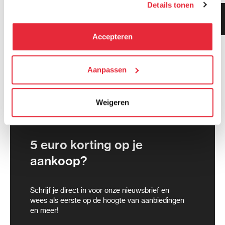
Details tonen
kunnen deze gegevens combineren met informatie die zij
Klanten geven ons 9.3
hebben verzameld via het gebruik van hun diensten. Je
gemiddeld!
kunt alle cookies accepteren, alleen noodzakelijke
Accepteren
cookies toestaan of je voorkeuren aanpassen.
We werken samen met
Aanpassen
21 derden
die uw gegevens
kunnen ontvangen en verwerken.
Weigeren
5 euro korting op je
aankoop?
Schrijf je direct in voor onze nieuwsbrief en
wees als eerste op de hoogte van aanbiedingen
en meer!