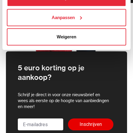
cookies toestaan of je voorkeuren aanpassen.
We werken samen met
Aanpassen
21 derden
die uw gegevens
kunnen ontvangen en verwerken.
Weigeren
5 euro korting op je
aankoop?
Schrijf je direct in voor onze nieuwsbrief en
wees als eerste op de hoogte van aanbiedingen
en meer!
Inschrijven