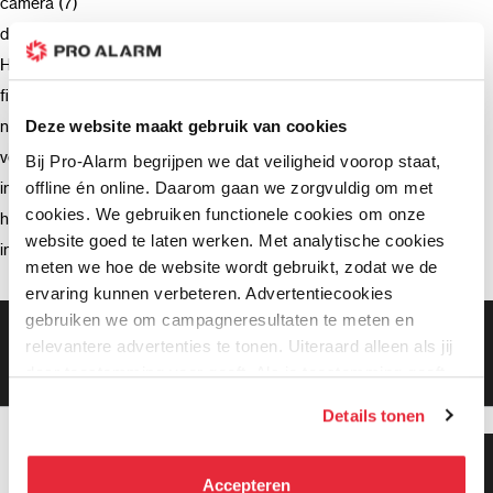
camera (7)
deurbel (4)
Hikvision (3)
firmware (3)
netwerkrecorder (2)
Deze website maakt gebruik van cookies
verzending (2)
Bij Pro-Alarm begrijpen we dat veiligheid voorop staat,
offline én online. Daarom gaan we zorgvuldig om met
intercom (2)
cookies. We gebruiken functionele cookies om onze
hik-connect (2)
website goed te laten werken. Met analytische cookies
installatie (2)
meten we hoe de website wordt gebruikt, zodat we de
ervaring kunnen verbeteren. Advertentiecookies
gebruiken we om campagneresultaten te meten en
Gratis bezorging vanaf €99,-
relevantere advertenties te tonen. Uiteraard alleen als jij
Gratis retourneren binnen 90 dagen*
daar toestemming voor geeft. Als je toestemming geeft,
Klanten geven ons een 9.3 gemiddeld
delen wij gegevens met onze advertentiepartners. Zij
Details tonen
kunnen deze gegevens combineren met informatie die zij
hebben verzameld via het gebruik van hun diensten. Je
Klanten geven ons 9.3
kunt alle cookies accepteren, alleen noodzakelijke
gemiddeld!
Accepteren