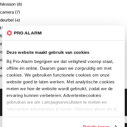
hikvision (8)
camera (7)
deurbel (4)
Hikvision (3)
firmware (3)
installatie (2)
ondersteuning (2)
Deze website maakt gebruik van cookies
opnemen (2)
Bij Pro-Alarm begrijpen we dat veiligheid voorop staat,
advies (2)
offline én online. Daarom gaan we zorgvuldig om met
cookies. We gebruiken functionele cookies om onze
netwerkrecorder (2)
website goed te laten werken. Met analytische cookies
meten we hoe de website wordt gebruikt, zodat we de
ervaring kunnen verbeteren. Advertentiecookies
Gratis bezorging vanaf €99,-
gebruiken we om campagneresultaten te meten en
Gratis retourneren binnen 90 dagen*
Klanten geven ons een 9.3 gemiddeld
relevantere advertenties te tonen. Uiteraard alleen als jij
daar toestemming voor geeft. Als je toestemming geeft,
delen wij gegevens met onze advertentiepartners. Zij
Details tonen