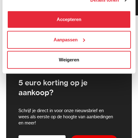
Klanten geven ons 9.3
kunnen deze gegevens combineren met informatie die zij
gemiddeld!
hebben verzameld via het gebruik van hun diensten. Je
kunt alle cookies accepteren, alleen noodzakelijke
Accepteren
cookies toestaan of je voorkeuren aanpassen.
We werken samen met
Aanpassen
21 derden
die uw gegevens
kunnen ontvangen en verwerken.
Weigeren
5 euro korting op je
aankoop?
Schrijf je direct in voor onze nieuwsbrief en
wees als eerste op de hoogte van aanbiedingen
en meer!