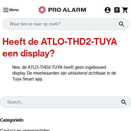
Ga naar de inhoud
Menu
Heeft de ATLO-THD2-TUYA
een display?
Nee, de ATLO-THD2-TUYA heeft geen ingebouwd
display. De meetwaarden zijn uitsluitend zichtbaar in de
Tuya Smart app.
Categorieën
Contact en openingstijden